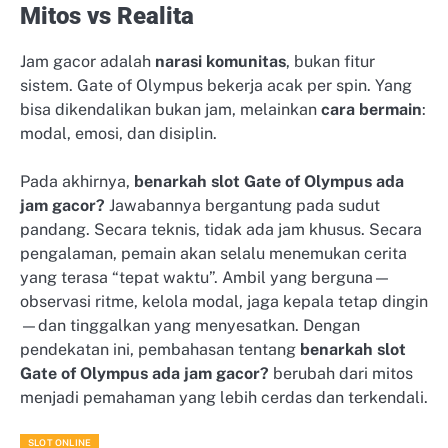
Mitos vs Realita
Jam gacor adalah
narasi komunitas
, bukan fitur
sistem. Gate of Olympus bekerja acak per spin. Yang
bisa dikendalikan bukan jam, melainkan
cara bermain
:
modal, emosi, dan disiplin.
Pada akhirnya,
benarkah slot Gate of Olympus ada
jam gacor?
Jawabannya bergantung pada sudut
pandang. Secara teknis, tidak ada jam khusus. Secara
pengalaman, pemain akan selalu menemukan cerita
yang terasa “tepat waktu”. Ambil yang berguna—
observasi ritme, kelola modal, jaga kepala tetap dingin
—dan tinggalkan yang menyesatkan. Dengan
pendekatan ini, pembahasan tentang
benarkah slot
Gate of Olympus ada jam gacor?
berubah dari mitos
menjadi pemahaman yang lebih cerdas dan terkendali.
SLOT ONLINE