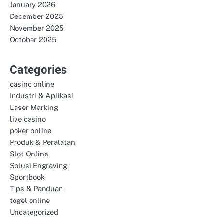
January 2026
December 2025
November 2025
October 2025
Categories
casino online
Industri & Aplikasi
Laser Marking
live casino
poker online
Produk & Peralatan
Slot Online
Solusi Engraving
Sportbook
Tips & Panduan
togel online
Uncategorized