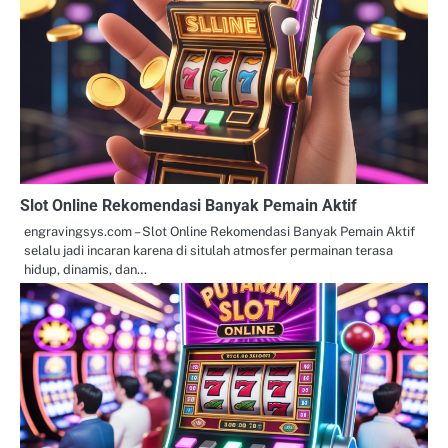
Slot Online Rekomendasi Banyak Pemain Aktif
engravingsys.com – Slot Online Rekomendasi Banyak Pemain Aktif
selalu jadi incaran karena di situlah atmosfer permainan terasa
hidup, dinamis, dan…