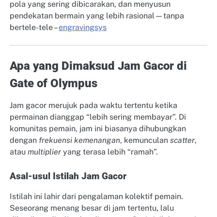
pola yang sering dibicarakan, dan menyusun
pendekatan bermain yang lebih rasional—tanpa
bertele-tele –
engravingsys
Apa yang Dimaksud Jam Gacor di
Gate of Olympus
Jam gacor merujuk pada waktu tertentu ketika
permainan dianggap “lebih sering membayar”. Di
komunitas pemain, jam ini biasanya dihubungkan
dengan
frekuensi kemenangan
, kemunculan
scatter
,
atau
multiplier
yang terasa lebih “ramah”.
Asal-usul Istilah Jam Gacor
Istilah ini lahir dari pengalaman kolektif pemain.
Seseorang menang besar di jam tertentu, lalu