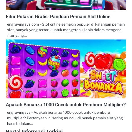
Fitur Putaran Gratis: Panduan Pemain Slot Online
engravingsys.com – Slot online semakin populer di kalangan pemain
slot, banyak yang tertarik untuk mengetahui lebih dalam mengenai
fitur yang…
Apakah Bonanza 1000 Cocok untuk Pemburu Multiplier?
engravingsys – Apakah bonanza 1000 cocok untuk pemburu
multiplier? Pertanyaan ini sering muncul di benak pemain slot yang
haus ledakan…
Portal Informasi Terkini