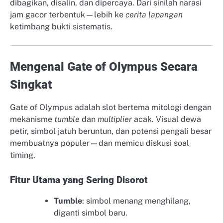
dibagikan, disalin, dan dipercaya. Dari sinilah narasi
jam gacor terbentuk—lebih ke
cerita lapangan
ketimbang bukti sistematis.
Mengenal Gate of Olympus Secara
Singkat
Gate of Olympus adalah slot bertema mitologi dengan
mekanisme
tumble
dan
multiplier
acak. Visual dewa
petir, simbol jatuh beruntun, dan potensi pengali besar
membuatnya populer—dan memicu diskusi soal
timing.
Fitur Utama yang Sering Disorot
Tumble
: simbol menang menghilang,
diganti simbol baru.