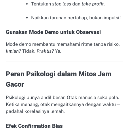
Tentukan
stop loss
dan
take profit
.
Naikkan taruhan bertahap, bukan impulsif.
Gunakan Mode Demo untuk Observasi
Mode demo membantu memahami ritme tanpa risiko.
Ilmiah?
Tidak.
Praktis?
Ya.
Peran Psikologi dalam Mitos Jam
Gacor
Psikologi punya andil besar. Otak manusia suka pola.
Ketika menang, otak mengaitkannya dengan waktu—
padahal korelasinya lemah.
Efek Confirmation Bias