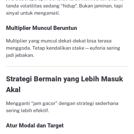
tanda volatilitas sedang “hidup”. Bukan jaminan, tapi
sinyal untuk
mengamati
.
Multiplier Muncul Beruntun
Multiplier yang muncul dekat-dekat bisa terasa
menggoda. Tetap kendalikan
stake
—euforia sering
jadi jebakan.
Strategi Bermain yang Lebih Masuk
Akal
Mengganti “jam gacor” dengan strategi sederhana
sering lebih efektif.
Atur Modal dan Target