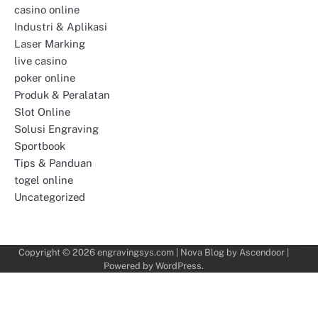
casino online
Industri & Aplikasi
Laser Marking
live casino
poker online
Produk & Peralatan
Slot Online
Solusi Engraving
Sportbook
Tips & Panduan
togel online
Uncategorized
Copyright © 2026
engravingsys.com
| Nova Blog by
Ascendoor
|
Powered by
WordPress
.