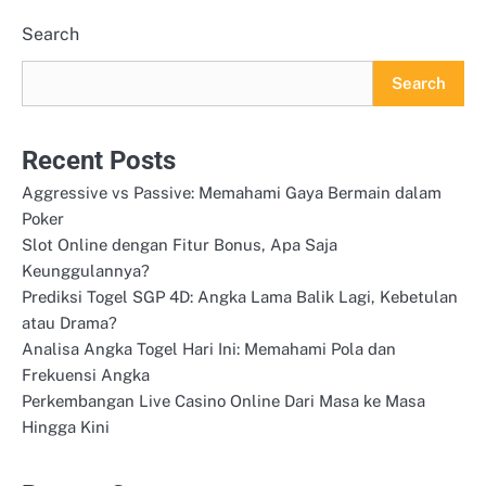
Search
Search
Recent Posts
Aggressive vs Passive: Memahami Gaya Bermain dalam
Poker
Slot Online dengan Fitur Bonus, Apa Saja
Keunggulannya?
Prediksi Togel SGP 4D: Angka Lama Balik Lagi, Kebetulan
atau Drama?
Analisa Angka Togel Hari Ini: Memahami Pola dan
Frekuensi Angka
Perkembangan Live Casino Online Dari Masa ke Masa
Hingga Kini