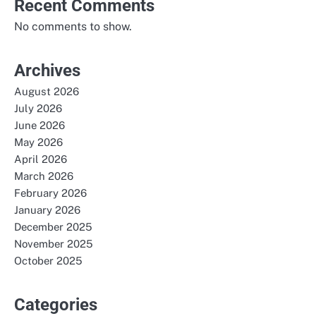
Recent Comments
No comments to show.
Archives
August 2026
July 2026
June 2026
May 2026
April 2026
March 2026
February 2026
January 2026
December 2025
November 2025
October 2025
Categories