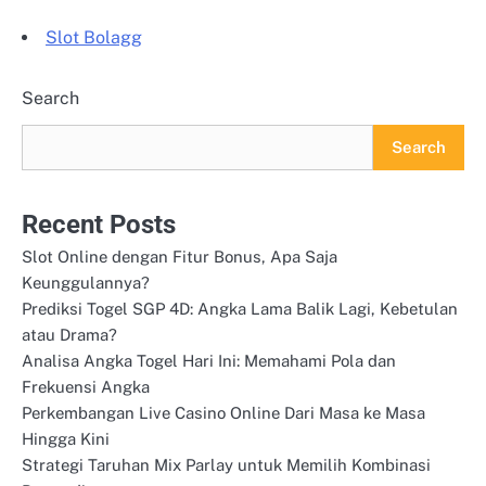
Slot Bolagg
Search
Search
Recent Posts
Slot Online dengan Fitur Bonus, Apa Saja
Keunggulannya?
Prediksi Togel SGP 4D: Angka Lama Balik Lagi, Kebetulan
atau Drama?
Analisa Angka Togel Hari Ini: Memahami Pola dan
Frekuensi Angka
Perkembangan Live Casino Online Dari Masa ke Masa
Hingga Kini
Strategi Taruhan Mix Parlay untuk Memilih Kombinasi