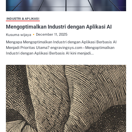
INDUSTRI & APLIKASI
Mengoptimalkan Industri dengan Aplikasi AI
December 11, 2025
Kusuma wijaya
Mengapa Mengoptimalkan Industri dengan Aplikasi Berbasis AI
Menjadi Prioritas Utama? engravingsys.com – Mengoptimalkan
Industri dengan Aplikasi Berbasis AI kini menjadi…