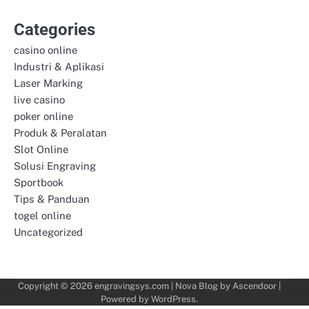
Categories
casino online
Industri & Aplikasi
Laser Marking
live casino
poker online
Produk & Peralatan
Slot Online
Solusi Engraving
Sportbook
Tips & Panduan
togel online
Uncategorized
Copyright © 2026
engravingsys.com
| Nova Blog by
Ascendoor
|
Powered by
WordPress
.