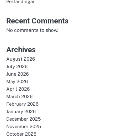
Pertandingan
Recent Comments
No comments to show.
Archives
August 2026
July 2026
June 2026
May 2026
April 2026
March 2026
February 2026
January 2026
December 2025
November 2025
October 2025