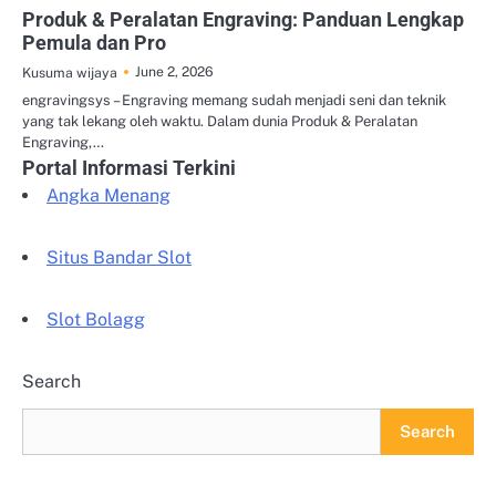
Produk & Peralatan Engraving: Panduan Lengkap
Pemula dan Pro
June 2, 2026
Kusuma wijaya
engravingsys – Engraving memang sudah menjadi seni dan teknik
yang tak lekang oleh waktu. Dalam dunia Produk & Peralatan
Engraving,…
Portal Informasi Terkini
Angka Menang
Situs Bandar Slot
Slot Bolagg
Search
Search