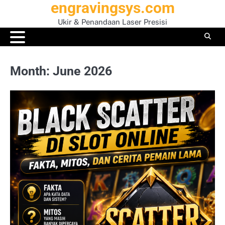
engravingsys.com
Skip
to
Ukir & Penandaan Laser Presisi
content
Month:
June 2026