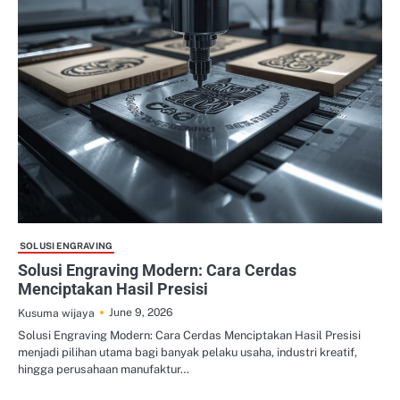
SOLUSI ENGRAVING
Solusi Engraving Modern: Cara Cerdas
Menciptakan Hasil Presisi
June 9, 2026
Kusuma wijaya
Solusi Engraving Modern: Cara Cerdas Menciptakan Hasil Presisi
menjadi pilihan utama bagi banyak pelaku usaha, industri kreatif,
hingga perusahaan manufaktur…