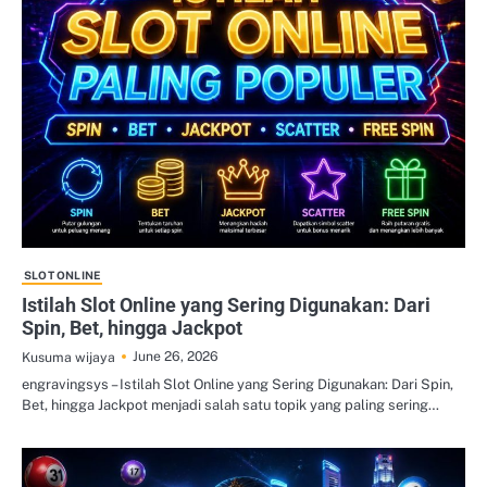
SLOT ONLINE
Istilah Slot Online yang Sering Digunakan: Dari
Spin, Bet, hingga Jackpot
June 26, 2026
Kusuma wijaya
engravingsys – Istilah Slot Online yang Sering Digunakan: Dari Spin,
Bet, hingga Jackpot menjadi salah satu topik yang paling sering…