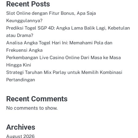
Recent Posts
Slot Online dengan Fitur Bonus, Apa Saja
Keunggulannya?
Prediksi Togel SGP 4D: Angka Lama Balik Lagi, Kebetulan
atau Drama?
Analisa Angka Togel Hari Ini: Memahami Pola dan
Frekuensi Angka
Perkembangan Live Casino Online Dari Masa ke Masa
Hingga Kini
Strategi Taruhan Mix Parlay untuk Memilih Kombinasi
Pertandingan
Recent Comments
No comments to show.
Archives
August 2026