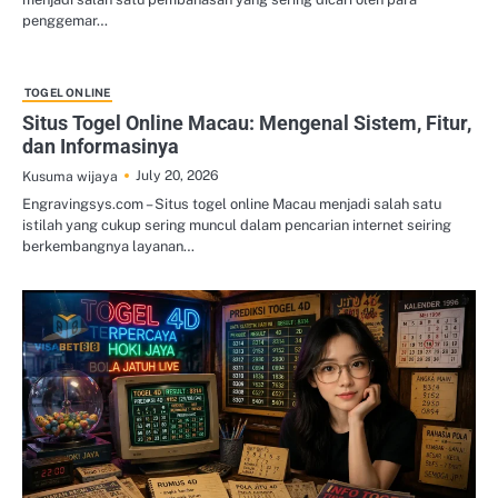
penggemar…
TOGEL ONLINE
Situs Togel Online Macau: Mengenal Sistem, Fitur,
dan Informasinya
July 20, 2026
Kusuma wijaya
Engravingsys.com – Situs togel online Macau menjadi salah satu
istilah yang cukup sering muncul dalam pencarian internet seiring
berkembangnya layanan…