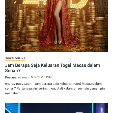
TOGEL ONLINE
Jam Berapa Saja Keluaran Togel Macau dalam
Sehari?
March 26, 2026
Kusuma wijaya
engravingsys.com – Jam berapa saja keluaran togel Macau dalam
sehari? Pertanyaan ini sering muncul di kalangan pemain yang ingin
memahami…