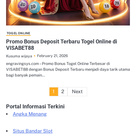
TOGEL ONLINE
Promo Bonus Deposit Terbaru Togel Online di
VISABET88
February 21, 2026
Kusuma wijaya
engravingsys.com – Promo Bonus Togel Online Terbesar di
VISABET88 dengan Bonus Deposit Terbaru menjadi daya tarik utama
bagi banyak pemain…
Posts
1
2
Next
pagination
Portal Informasi Terkini
Angka Menang
Situs Bandar Slot