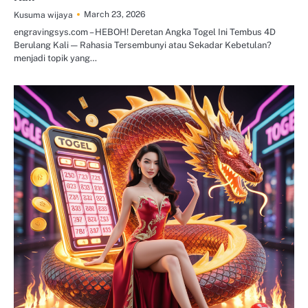
March 23, 2026
Kusuma wijaya
engravingsys.com – HEBOH! Deretan Angka Togel Ini Tembus 4D
Berulang Kali — Rahasia Tersembunyi atau Sekadar Kebetulan?
menjadi topik yang…