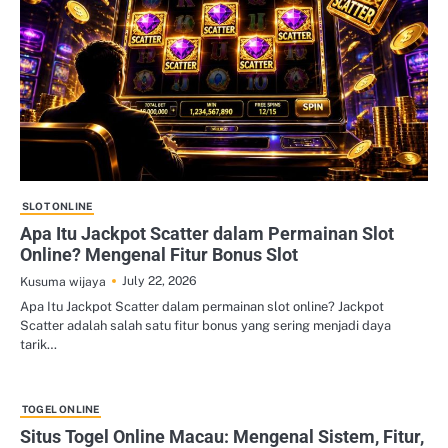
SLOT ONLINE
Apa Itu Jackpot Scatter dalam Permainan Slot
Online? Mengenal Fitur Bonus Slot
July 22, 2026
Kusuma wijaya
Apa Itu Jackpot Scatter dalam permainan slot online? Jackpot
Scatter adalah salah satu fitur bonus yang sering menjadi daya
tarik…
TOGEL ONLINE
Situs Togel Online Macau: Mengenal Sistem, Fitur,