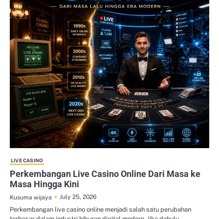
LIVE CASINO
Perkembangan Live Casino Online Dari Masa ke
Masa Hingga Kini
July 25, 2026
Kusuma wijaya
Perkembangan live casino online menjadi salah satu perubahan
terbesar dalam industri hiburan digital modern. Jika dahulu