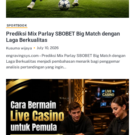
SPORTBOOK
Prediksi Mix Parlay SBOBET Big Match dengan
Laga Berkualitas
July 10, 2026
Kusuma wijaya
engravingsys.com – Prediksi Mix Parlay SBOBET Big Match dengan
Laga Berkualitas menjadi pembahasan menarik bagi penggemar
analisis pertandingan yang ingin…