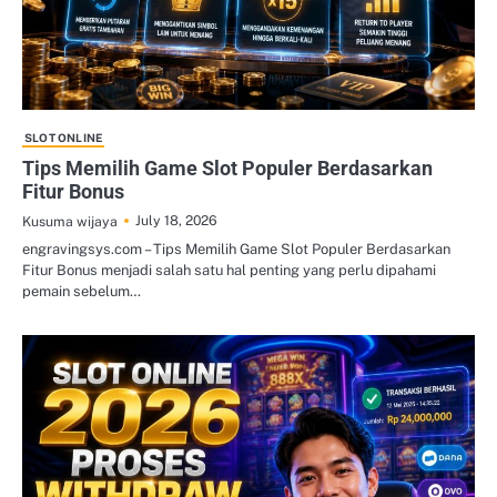
SLOT ONLINE
Tips Memilih Game Slot Populer Berdasarkan
Fitur Bonus
July 18, 2026
Kusuma wijaya
engravingsys.com – Tips Memilih Game Slot Populer Berdasarkan
Fitur Bonus menjadi salah satu hal penting yang perlu dipahami
pemain sebelum…