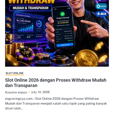
SLOT ONLINE
Slot Online 2026 dengan Proses Withdraw Mudah
dan Transparan
July 14, 2026
Kusuma wijaya
engravingsys.com – Slot Online 2026 dengan Proses Withdraw
Mudah dan Transparan menjadi salah satu topik yang paling banyak
dicari oleh…