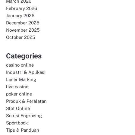
March 2026
February 2026
January 2026
December 2025
November 2025
October 2025
Categories
casino online
Industri & Aplikasi
Laser Marking
live casino
poker online
Produk & Peralatan
Slot Online
Solusi Engraving
Sportbook
Tips & Panduan