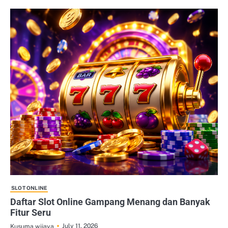
SLOT ONLINE
Daftar Slot Online Gampang Menang dan Banyak
Fitur Seru
July 11, 2026
Kusuma wijaya