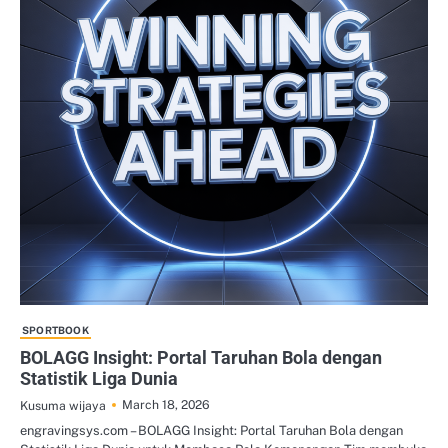
SPORTBOOK
BOLAGG Insight: Portal Taruhan Bola dengan
Statistik Liga Dunia
March 18, 2026
Kusuma wijaya
engravingsys.com – BOLAGG Insight: Portal Taruhan Bola dengan