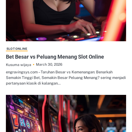
SLOT ONLINE
Bet Besar vs Peluang Menang Slot Online
March 30, 2026
Kusuma wijaya
engravingsys.com – Taruhan Besar vs Kemenangan: Benarkah
Semakin Tinggi Bet, Semakin Besar Peluang Menang? sering menjadi
pertanyaan klasik di kalangan…