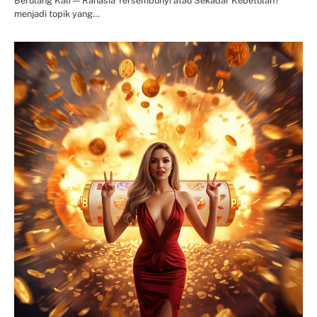
Berulang Kali — Rahasia Tersembunyi atau Sekadar Kebetulan?
menjadi topik yang…