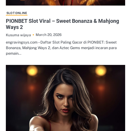
SLOT ONLINE
PIONBET Slot Viral – Sweet Bonanza & Mahjong
Ways 2
March 20, 2026
Kusuma wijaya
engravingsys.com – Daftar Slot Paling Gacor di PIONBET: Sweet
Bonanza, Mahjong Ways 2, dan Aztec Gems menjadi incaran para
pemain…