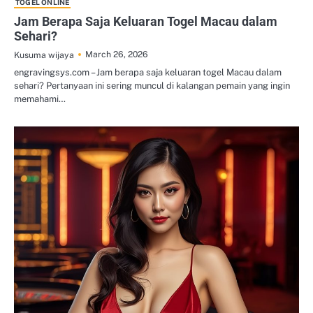
TOGEL ONLINE
Jam Berapa Saja Keluaran Togel Macau dalam
Sehari?
March 26, 2026
Kusuma wijaya
engravingsys.com – Jam berapa saja keluaran togel Macau dalam
sehari? Pertanyaan ini sering muncul di kalangan pemain yang ingin
memahami…