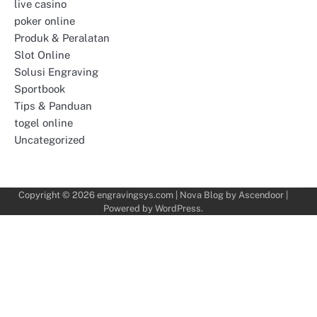
live casino
poker online
Produk & Peralatan
Slot Online
Solusi Engraving
Sportbook
Tips & Panduan
togel online
Uncategorized
Copyright © 2026
engravingsys.com
| Nova Blog by
Ascendoor
|
Powered by
WordPress
.