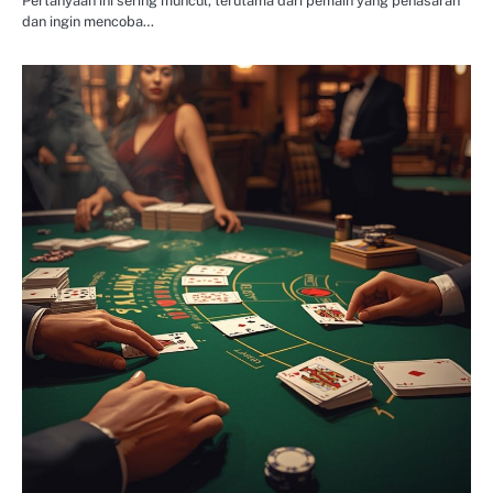
Pertanyaan ini sering muncul, terutama dari pemain yang penasaran
dan ingin mencoba…