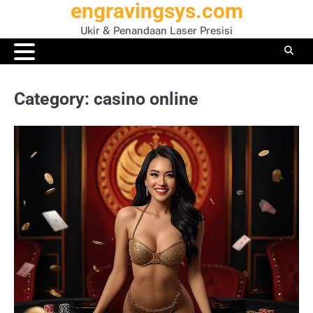
engravingsys.com
Skip
to
Ukir & Penandaan Laser Presisi
content
Category:
casino online