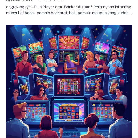
engravingsys – Pilih Player atau Banker duluan? Pertanyaan ini sering
muncul di benak pemain baccarat, baik pemula maupun yang sudah…