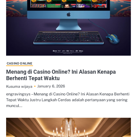
CASINO ONLINE
Menang di Casino Online? Ini Alasan Kenapa
Berhenti Tepat Waktu
January 6, 2026
Kusuma wijaya
engravingsys – Menang di Casino Online? Ini Alasan Kenapa Berhenti
Tepat Waktu Justru Langkah Cerdas adalah pertanyaan yang sering
muncul…