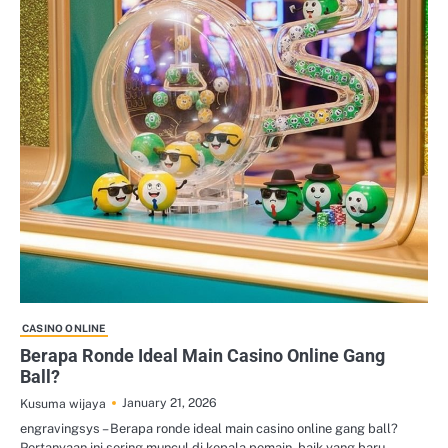
CASINO ONLINE
Berapa Ronde Ideal Main Casino Online Gang
Ball?
January 21, 2026
Kusuma wijaya
engravingsys – Berapa ronde ideal main casino online gang ball?
Pertanyaan ini sering muncul di kepala pemain, baik yang baru…