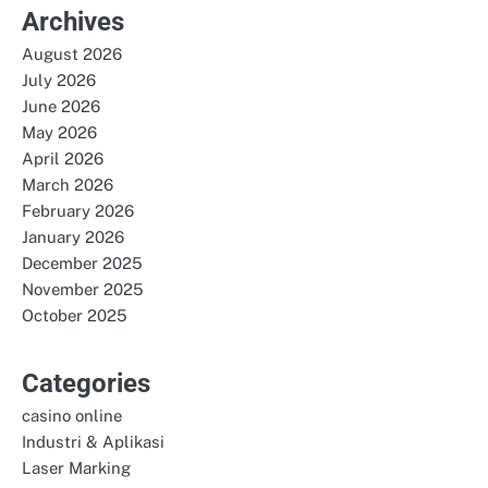
Archives
August 2026
July 2026
June 2026
May 2026
April 2026
March 2026
February 2026
January 2026
December 2025
November 2025
October 2025
Categories
casino online
Industri & Aplikasi
Laser Marking