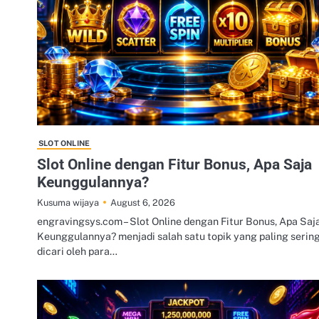
SLOT ONLINE
Slot Online dengan Fitur Bonus, Apa Saja
Keunggulannya?
August 6, 2026
Kusuma wijaya
engravingsys.com – Slot Online dengan Fitur Bonus, Apa Saj
Keunggulannya? menjadi salah satu topik yang paling serin
dicari oleh para…