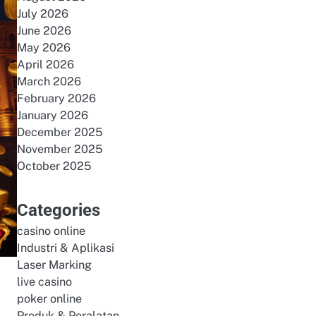
July 2026
June 2026
May 2026
April 2026
March 2026
February 2026
January 2026
December 2025
November 2025
October 2025
Categories
casino online
Industri & Aplikasi
Laser Marking
live casino
poker online
Produk & Peralatan