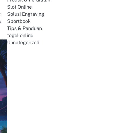
Slot Online
Solusi Engraving
7
Sportbook
u
Tips & Panduan
togel online
Uncategorized