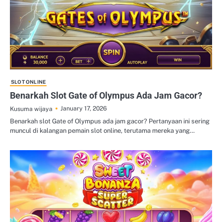
SLOT ONLINE
Benarkah Slot Gate of Olympus Ada Jam Gacor?
January 17, 2026
Kusuma wijaya
Benarkah slot Gate of Olympus ada jam gacor? Pertanyaan ini sering
muncul di kalangan pemain slot online, terutama mereka yang…