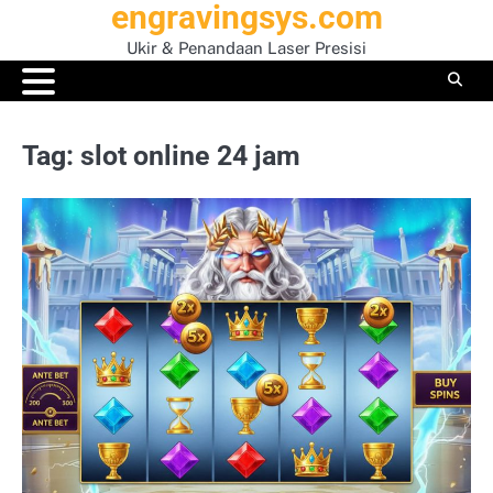
engravingsys.com
Skip
to
Ukir & Penandaan Laser Presisi
content
Tag:
slot online 24 jam