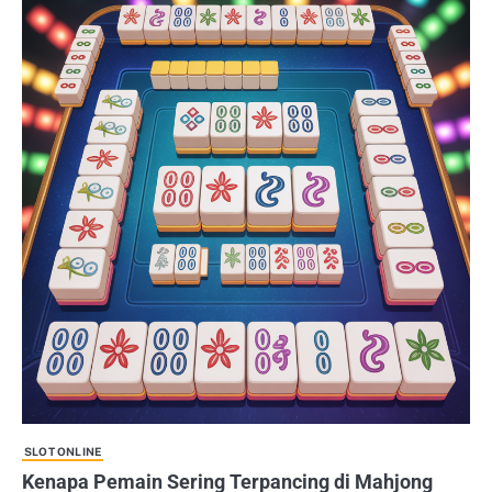
SLOT ONLINE
Kenapa Pemain Sering Terpancing di Mahjong