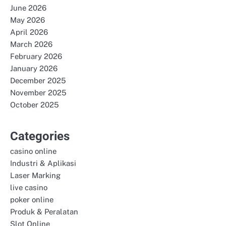
June 2026
May 2026
April 2026
March 2026
February 2026
January 2026
December 2025
November 2025
October 2025
Categories
casino online
Industri & Aplikasi
Laser Marking
live casino
poker online
Produk & Peralatan
Slot Online