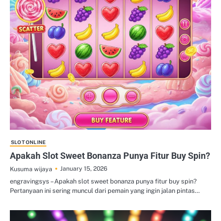
SLOT ONLINE
Apakah Slot Sweet Bonanza Punya Fitur Buy Spin?
January 15, 2026
Kusuma wijaya
engravingsys – Apakah slot sweet bonanza punya fitur buy spin?
Pertanyaan ini sering muncul dari pemain yang ingin jalan pintas…