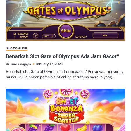
SLOT ONLINE
Benarkah Slot Gate of Olympus Ada Jam Gacor?
January 17, 2026
Kusuma wijaya
Benarkah slot Gate of Olympus ada jam gacor? Pertanyaan ini sering
muncul di kalangan pemain slot online, terutama mereka yang…