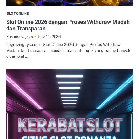
SLOT ONLINE
Slot Online 2026 dengan Proses Withdraw Mudah
dan Transparan
July 14, 2026
Kusuma wijaya
engravingsys.com – Slot Online 2026 dengan Proses Withdraw
Mudah dan Transparan menjadi salah satu topik yang paling banyak
dicari oleh…