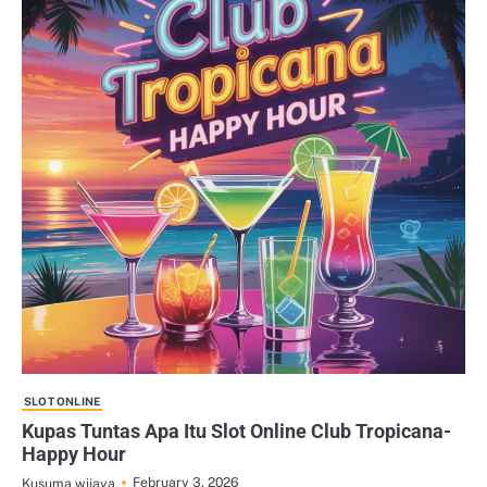
SLOT ONLINE
Kupas Tuntas Apa Itu Slot Online Club Tropicana-
Happy Hour
February 3, 2026
Kusuma wijaya