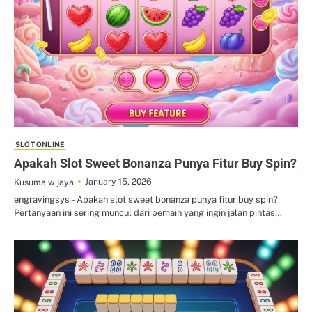
SLOT ONLINE
Apakah Slot Sweet Bonanza Punya Fitur Buy Spin?
January 15, 2026
Kusuma wijaya
engravingsys – Apakah slot sweet bonanza punya fitur buy spin?
Pertanyaan ini sering muncul dari pemain yang ingin jalan pintas…