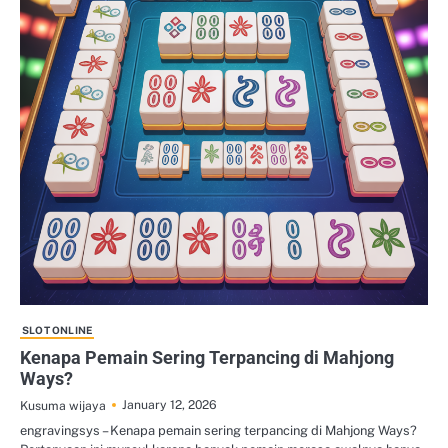
SLOT ONLINE
Kenapa Pemain Sering Terpancing di Mahjong
Ways?
January 12, 2026
Kusuma wijaya
engravingsys – Kenapa pemain sering terpancing di Mahjong Ways?