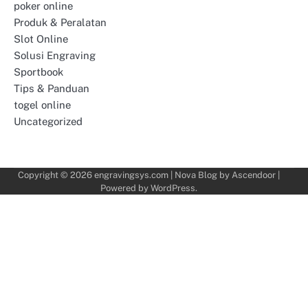
poker online
Produk & Peralatan
Slot Online
Solusi Engraving
Sportbook
Tips & Panduan
togel online
Uncategorized
Copyright © 2026
engravingsys.com
| Nova Blog by
Ascendoor
|
Powered by
WordPress
.