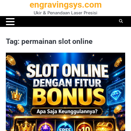
engravingsys.com
Skip
to
Ukir & Penandaan Laser Presisi
content
Tag:
permainan slot online