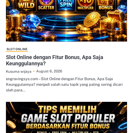
SLOT ONLINE
Slot Online dengan Fitur Bonus, Apa Saja
Keunggulannya?
August 6, 2026
Kusuma wijaya
engravingsys.com – Slot Online dengan Fitur Bonus, Apa Saja
Keunggulannya? menjadi salah satu topik yang paling sering dicari
oleh para…