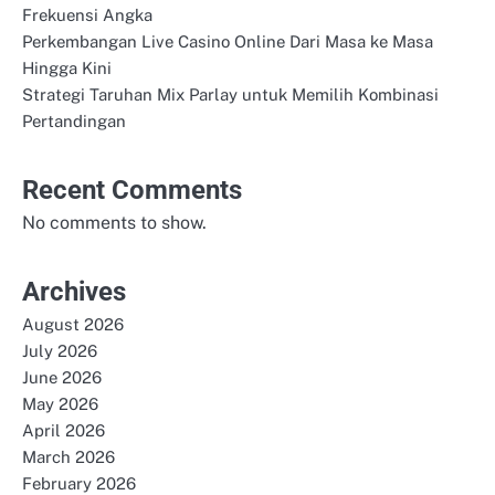
Frekuensi Angka
Perkembangan Live Casino Online Dari Masa ke Masa
Hingga Kini
Strategi Taruhan Mix Parlay untuk Memilih Kombinasi
Pertandingan
Recent Comments
No comments to show.
Archives
August 2026
July 2026
June 2026
May 2026
April 2026
March 2026
February 2026