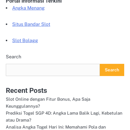
Portal Informasi Terkini
Angka Menang
Situs Bandar Slot
Slot Bolagg
Search
Search
Recent Posts
Slot Online dengan Fitur Bonus, Apa Saja
Keunggulannya?
Prediksi Togel SGP 4D: Angka Lama Balik Lagi, Kebetulan
atau Drama?
Analisa Angka Togel Hari Ini: Memahami Pola dan