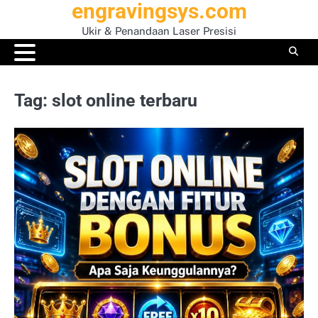
engravingsys.com
Skip
to
Ukir & Penandaan Laser Presisi
content
Tag:
slot online terbaru