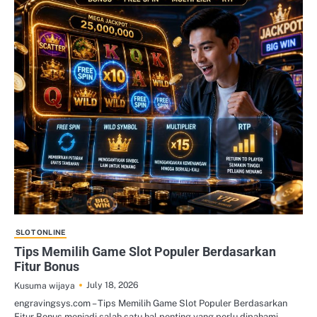
SLOT ONLINE
Tips Memilih Game Slot Populer Berdasarkan
Fitur Bonus
July 18, 2026
Kusuma wijaya
engravingsys.com – Tips Memilih Game Slot Populer Berdasarkan
Fitur Bonus menjadi salah satu hal penting yang perlu dipahami