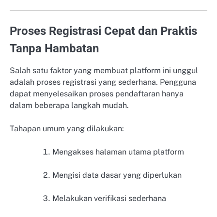
Proses Registrasi Cepat dan Praktis
Tanpa Hambatan
Salah satu faktor yang membuat platform ini unggul
adalah proses registrasi yang sederhana. Pengguna
dapat menyelesaikan proses pendaftaran hanya
dalam beberapa langkah mudah.
Tahapan umum yang dilakukan:
Mengakses halaman utama platform
Mengisi data dasar yang diperlukan
Melakukan verifikasi sederhana