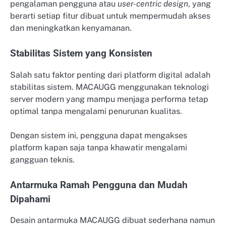
pengalaman pengguna atau
user-centric design
, yang
berarti setiap fitur dibuat untuk mempermudah akses
dan meningkatkan kenyamanan.
Stabilitas Sistem yang Konsisten
Salah satu faktor penting dari platform digital adalah
stabilitas sistem. MACAUGG menggunakan teknologi
server modern yang mampu menjaga performa tetap
optimal tanpa mengalami penurunan kualitas.
Dengan sistem ini, pengguna dapat mengakses
platform kapan saja tanpa khawatir mengalami
gangguan teknis.
Antarmuka Ramah Pengguna dan Mudah
Dipahami
Desain antarmuka MACAUGG dibuat sederhana namun