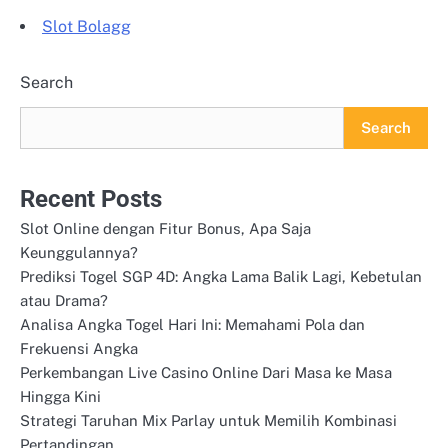
Slot Bolagg
Search
Search
Recent Posts
Slot Online dengan Fitur Bonus, Apa Saja
Keunggulannya?
Prediksi Togel SGP 4D: Angka Lama Balik Lagi, Kebetulan
atau Drama?
Analisa Angka Togel Hari Ini: Memahami Pola dan
Frekuensi Angka
Perkembangan Live Casino Online Dari Masa ke Masa
Hingga Kini
Strategi Taruhan Mix Parlay untuk Memilih Kombinasi
Pertandingan