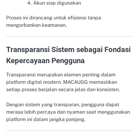
Akun siap digunakan
Proses ini dirancang untuk efisiensi tanpa
mengorbankan keamanan.
Transparansi Sistem sebagai Fondasi
Kepercayaan Pengguna
Transparansi merupakan elemen penting dalam
platform digital modern. MACAUGG memastikan
setiap proses berjalan secara jelas dan konsisten.
Dengan sistem yang transparan, pengguna dapat
merasa lebih percaya dan nyaman saat menggunakan
platform ini dalam jangka panjang.