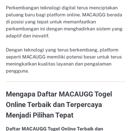
Perkembangan teknologi digital terus menciptakan
peluang baru bagi platform online. MACAUGG berada
di posisi yang tepat untuk memanfaatkan
perkembangan ini dengan menghadirkan sistem yang
adaptif dan inovatif.
Dengan teknologi yang terus berkembang, platform
seperti MACAUGG memiliki potensi besar untuk terus
meningkatkan kualitas layanan dan pengalaman
pengguna.
Mengapa Daftar MACAUGG Togel
Online Terbaik dan Terpercaya
Menjadi Pilihan Tepat
Daftar MACAUGG Togel Online Terbaik dan