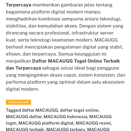
Terpercaya
memberikan gambaran jelas tentang
bagaimana platform digital modern mampu
menghadirkan kombinasi sempurna antara teknologi,
stabilitas, dan kemudahan akses. Dengan sistem yang
dirancang secara profesional, infrastruktur server
kuat, serta teknologi keamanan modern, MACAUGG
berhasil menciptakan pengalaman digital yang stabil,
efisien, dan terpercaya. Semua keunggulan ini
menjadikan
Daftar MACAUGG Togel Online Terbaik
dan Terpercaya
sebagai solusi ideal bagi pengguna
yang menginginkan akses cepat, sistem konsisten, dan
performa platform yang optimal dalam satu ekosistem
digital modern.
TOGEL ONLINE
Tagged
daftar MACAUGG
,
daftar togel online
,
MACAUGG daftar
,
MACAUGG Indonesia
,
MACAUGG
login
,
MACAUGG platform digital
,
MACAUGG resmi
,
MACAUGG terbaik
,
MACAUGG terbaru
,
MACAUGG