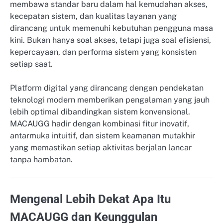
membawa standar baru dalam hal kemudahan akses,
kecepatan sistem, dan kualitas layanan yang
dirancang untuk memenuhi kebutuhan pengguna masa
kini. Bukan hanya soal akses, tetapi juga soal efisiensi,
kepercayaan, dan performa sistem yang konsisten
setiap saat.
Platform digital yang dirancang dengan pendekatan
teknologi modern memberikan pengalaman yang jauh
lebih optimal dibandingkan sistem konvensional.
MACAUGG hadir dengan kombinasi fitur inovatif,
antarmuka intuitif, dan sistem keamanan mutakhir
yang memastikan setiap aktivitas berjalan lancar
tanpa hambatan.
Mengenal Lebih Dekat Apa Itu
MACAUGG dan Keunggulan