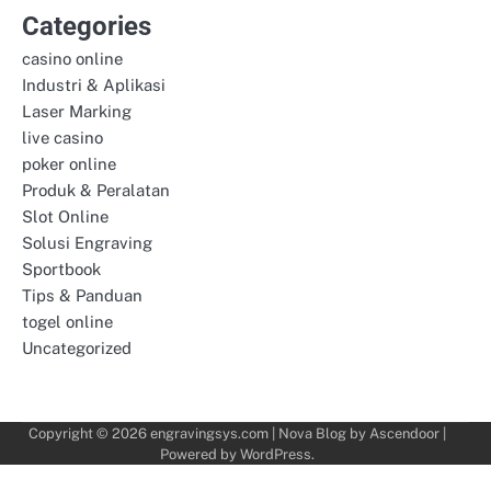
Categories
casino online
Industri & Aplikasi
Laser Marking
live casino
poker online
Produk & Peralatan
Slot Online
Solusi Engraving
Sportbook
Tips & Panduan
togel online
Uncategorized
Copyright © 2026
engravingsys.com
| Nova Blog by
Ascendoor
|
Powered by
WordPress
.