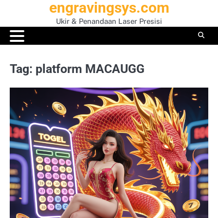
engravingsys.com
Skip
to
Ukir & Penandaan Laser Presisi
content
Tag:
platform MACAUGG