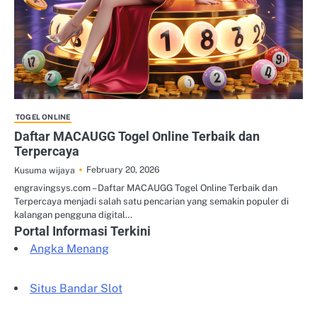
TOGEL ONLINE
Daftar MACAUGG Togel Online Terbaik dan
Terpercaya
February 20, 2026
Kusuma wijaya
engravingsys.com – Daftar MACAUGG Togel Online Terbaik dan
Terpercaya menjadi salah satu pencarian yang semakin populer di
kalangan pengguna digital…
Portal Informasi Terkini
Angka Menang
Situs Bandar Slot