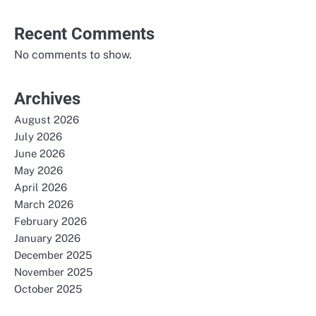
Recent Comments
No comments to show.
Archives
August 2026
July 2026
June 2026
May 2026
April 2026
March 2026
February 2026
January 2026
December 2025
November 2025
October 2025