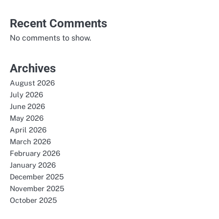
Recent Comments
No comments to show.
Archives
August 2026
July 2026
June 2026
May 2026
April 2026
March 2026
February 2026
January 2026
December 2025
November 2025
October 2025