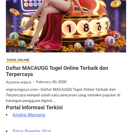
TOGEL ONLINE
Daftar MACAUGG Togel Online Terbaik dan
Terpercaya
February 20, 2026
Kusuma wijaya
engravingsys.com – Daftar MACAUGG Togel Online Terbaik dan
Terpercaya menjadi salah satu pencarian yang semakin populer di
kalangan pengguna digital…
Portal Informasi Terkini
Angka Menang
Situs Bandar Slot