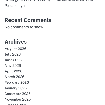
Pertandingan
Recent Comments
No comments to show.
Archives
August 2026
July 2026
June 2026
May 2026
April 2026
March 2026
February 2026
January 2026
December 2025
November 2025
October 2025