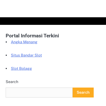
Portal Informasi Terkini
Angka Menang
Situs Bandar Slot
Slot Bolagg
Search
Search