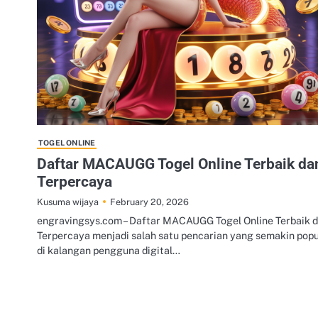
TOGEL ONLINE
Daftar MACAUGG Togel Online Terbaik da
Terpercaya
February 20, 2026
Kusuma wijaya
engravingsys.com – Daftar MACAUGG Togel Online Terbaik 
Terpercaya menjadi salah satu pencarian yang semakin popu
di kalangan pengguna digital…