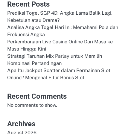
Recent Posts
Prediksi Togel SGP 4D: Angka Lama Balik Lagi,
Kebetulan atau Drama?
Analisa Angka Togel Hari Ini: Memahami Pola dan
Frekuensi Angka
Perkembangan Live Casino Online Dari Masa ke
Masa Hingga Kini
Strategi Taruhan Mix Parlay untuk Memilih
Kombinasi Pertandingan
Apa Itu Jackpot Scatter dalam Permainan Slot
Online? Mengenal Fitur Bonus Slot
Recent Comments
No comments to show.
Archives
August 2026