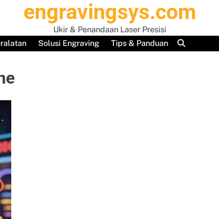
engravingsys.com
Ukir & Penandaan Laser Presisi
ralatan
Solusi Engraving
Tips & Panduan
ne