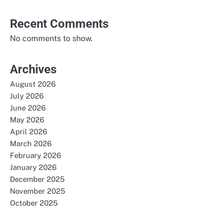
Recent Comments
No comments to show.
Archives
August 2026
July 2026
June 2026
May 2026
April 2026
March 2026
February 2026
January 2026
December 2025
November 2025
October 2025