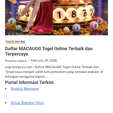
TOGEL ONLINE
Daftar MACAUGG Togel Online Terbaik dan
Terpercaya
February 20, 2026
Kusuma wijaya
engravingsys.com – Daftar MACAUGG Togel Online Terbaik dan
Terpercaya menjadi salah satu pencarian yang semakin populer di
kalangan pengguna digital…
Portal Informasi Terkini
Angka Menang
Situs Bandar Slot