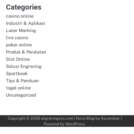
Categories
casino online
Industri & Aplikasi
Laser Marking
live casino
poker online
Produk & Peralatan
Slot Online
Solusi Engraving
Sportbook
Tips & Panduan
togel online
Uncategorized
Copyright © 2026
engravingsys.com
| Nova Blog by
Ascendoor
|
Powered by
WordPress
.