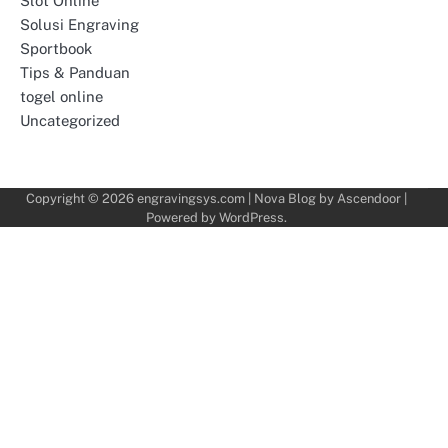
Slot Online
Solusi Engraving
Sportbook
Tips & Panduan
togel online
Uncategorized
Copyright © 2026
engravingsys.com
| Nova Blog by
Ascendoor
|
Powered by
WordPress
.