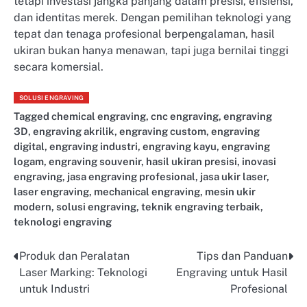
tetapi investasi jangka panjang dalam presisi, efisiensi,
dan identitas merek. Dengan pemilihan teknologi yang
tepat dan tenaga profesional berpengalaman, hasil
ukiran bukan hanya menawan, tapi juga bernilai tinggi
secara komersial.
SOLUSI ENGRAVING
Tagged
chemical engraving
,
cnc engraving
,
engraving
3D
,
engraving akrilik
,
engraving custom
,
engraving
digital
,
engraving industri
,
engraving kayu
,
engraving
logam
,
engraving souvenir
,
hasil ukiran presisi
,
inovasi
engraving
,
jasa engraving profesional
,
jasa ukir laser
,
laser engraving
,
mechanical engraving
,
mesin ukir
modern
,
solusi engraving
,
teknik engraving terbaik
,
teknologi engraving
Produk dan Peralatan
Tips dan Panduan
Post
Laser Marking: Teknologi
Engraving untuk Hasil
navigation
untuk Industri
Profesional