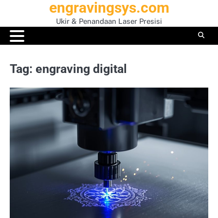
engravingsys.com
Skip
to
Ukir & Penandaan Laser Presisi
content
Tag:
engraving digital