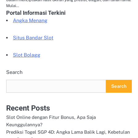
Mulai…
Portal Informasi Terkini
Angka Menang
Situs Bandar Slot
Slot Bolagg
Search
Search
Recent Posts
Slot Online dengan Fitur Bonus, Apa Saja
Keunggulannya?
Prediksi Togel SGP 4D: Angka Lama Balik Lagi, Kebetulan