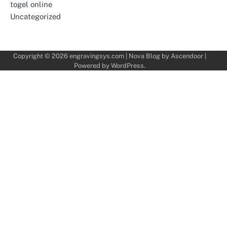
togel online
Uncategorized
Copyright © 2026
engravingsys.com
| Nova Blog by
Ascendoor
|
Powered by
WordPress
.