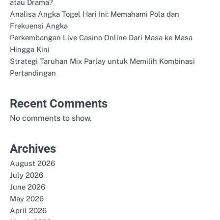
atau Drama?
Analisa Angka Togel Hari Ini: Memahami Pola dan
Frekuensi Angka
Perkembangan Live Casino Online Dari Masa ke Masa
Hingga Kini
Strategi Taruhan Mix Parlay untuk Memilih Kombinasi
Pertandingan
Recent Comments
No comments to show.
Archives
August 2026
July 2026
June 2026
May 2026
April 2026