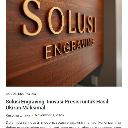
SOLUSI ENGRAVING
Solusi Engraving: Inovasi Presisi untuk Hasil
Ukiran Maksimal
November 1, 2025
Kusuma wijaya
Dalam dunia industri modern, solusi engraving menjadi kunci penting
dalam menciptakan hasil ukiran yang presisi, elegan, dan tahan lama.