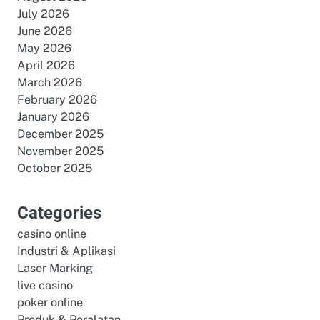
July 2026
June 2026
May 2026
April 2026
March 2026
February 2026
January 2026
December 2025
November 2025
October 2025
Categories
casino online
Industri & Aplikasi
Laser Marking
live casino
poker online
Produk & Peralatan