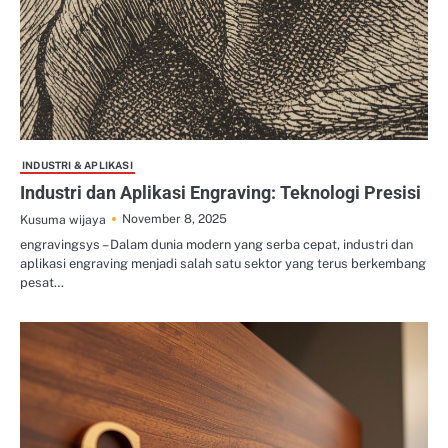
INDUSTRI & APLIKASI
Industri dan Aplikasi Engraving: Teknologi Presisi
November 8, 2025
Kusuma wijaya
engravingsys – Dalam dunia modern yang serba cepat, industri dan
aplikasi engraving menjadi salah satu sektor yang terus berkembang
pesat…