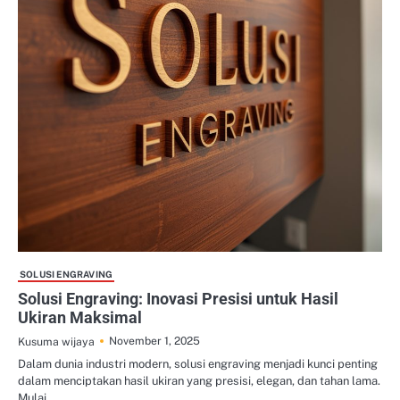
SOLUSI ENGRAVING
Solusi Engraving: Inovasi Presisi untuk Hasil
Ukiran Maksimal
November 1, 2025
Kusuma wijaya
Dalam dunia industri modern, solusi engraving menjadi kunci penting
dalam menciptakan hasil ukiran yang presisi, elegan, dan tahan lama.
Mulai…