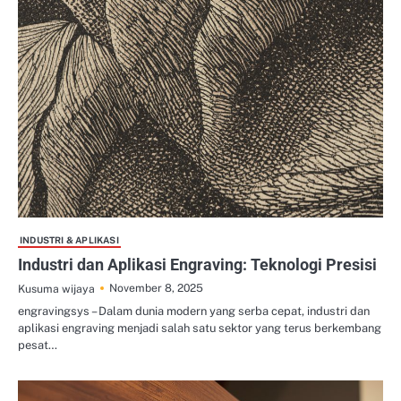
INDUSTRI & APLIKASI
Industri dan Aplikasi Engraving: Teknologi Presisi
November 8, 2025
Kusuma wijaya
engravingsys – Dalam dunia modern yang serba cepat, industri dan
aplikasi engraving menjadi salah satu sektor yang terus berkembang
pesat…