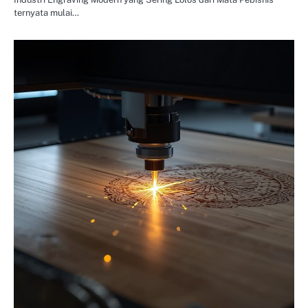
ternyata mulai…