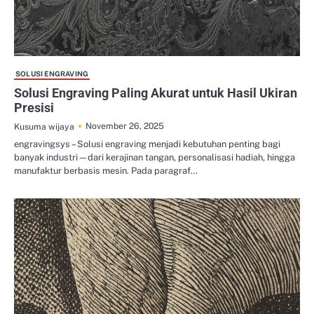
SOLUSI ENGRAVING
Solusi Engraving Paling Akurat untuk Hasil Ukiran
Presisi
November 26, 2025
Kusuma wijaya
engravingsys – Solusi engraving menjadi kebutuhan penting bagi
banyak industri—dari kerajinan tangan, personalisasi hadiah, hingga
manufaktur berbasis mesin. Pada paragraf…