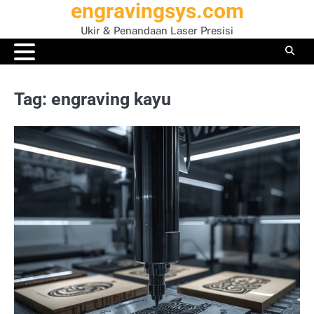
engravingsys.com
Skip
to
Ukir & Penandaan Laser Presisi
content
Tag:
engraving kayu