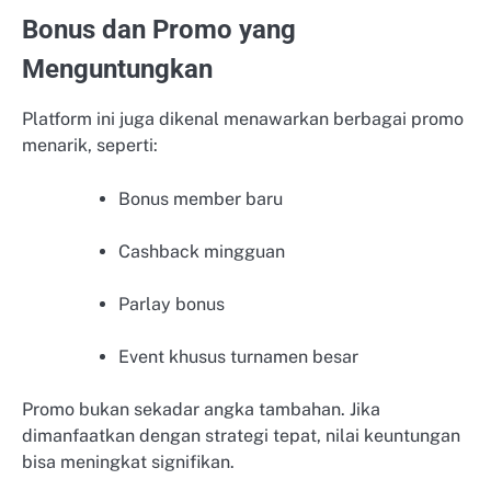
Bonus dan Promo yang
Menguntungkan
Platform ini juga dikenal menawarkan berbagai promo
menarik, seperti:
Bonus member baru
Cashback mingguan
Parlay bonus
Event khusus turnamen besar
Promo bukan sekadar angka tambahan. Jika
dimanfaatkan dengan strategi tepat, nilai keuntungan
bisa meningkat signifikan.