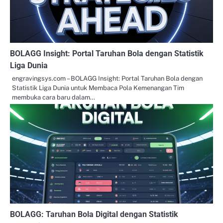
BOLAGG Insight: Portal Taruhan Bola dengan Statistik
Liga Dunia
engravingsys.com – BOLAGG Insight: Portal Taruhan Bola dengan
Statistik Liga Dunia untuk Membaca Pola Kemenangan Tim
membuka cara baru dalam…
BOLAGG: Taruhan Bola Digital dengan Statistik