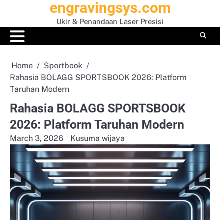
engravingsys.com
Skip
to
Ukir & Penandaan Laser Presisi
content
Home
Sportbook
Rahasia BOLAGG SPORTSBOOK 2026: Platform
Taruhan Modern
Rahasia BOLAGG SPORTSBOOK
2026: Platform Taruhan Modern
March 3, 2026
Kusuma wijaya