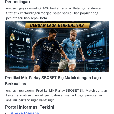
Pertandingan
engravingsys.com – BOLAGG Portal Taruhan Bola Digital dengan
Statistik Pertandingan menjadi salah satu pilihan populer bagi
pecinta taruhan sepak bola…
Prediksi Mix Parlay SBOBET Big Match dengan Laga
Berkualitas
engravingsys.com – Prediksi Mix Parlay SBOBET Big Match dengan
Laga Berkualitas menjadi pembahasan menarik bagi penggemar
analisis pertandingan yang ingin…
Portal Informasi Terkini
Angka Menang