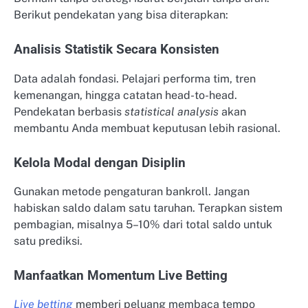
Berikut pendekatan yang bisa diterapkan:
Analisis Statistik Secara Konsisten
Data adalah fondasi. Pelajari performa tim, tren
kemenangan, hingga catatan head-to-head.
Pendekatan berbasis
statistical analysis
akan
membantu Anda membuat keputusan lebih rasional.
Kelola Modal dengan Disiplin
Gunakan metode pengaturan bankroll. Jangan
habiskan saldo dalam satu taruhan. Terapkan sistem
pembagian, misalnya 5–10% dari total saldo untuk
satu prediksi.
Manfaatkan Momentum Live Betting
Live betting
memberi peluang membaca tempo