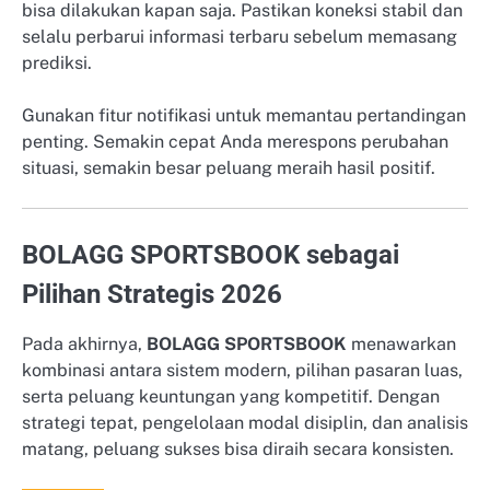
bisa dilakukan kapan saja. Pastikan koneksi stabil dan
selalu perbarui informasi terbaru sebelum memasang
prediksi.
Gunakan fitur notifikasi untuk memantau pertandingan
penting. Semakin cepat Anda merespons perubahan
situasi, semakin besar peluang meraih hasil positif.
BOLAGG SPORTSBOOK sebagai
Pilihan Strategis 2026
Pada akhirnya,
BOLAGG SPORTSBOOK
menawarkan
kombinasi antara sistem modern, pilihan pasaran luas,
serta peluang keuntungan yang kompetitif. Dengan
strategi tepat, pengelolaan modal disiplin, dan analisis
matang, peluang sukses bisa diraih secara konsisten.