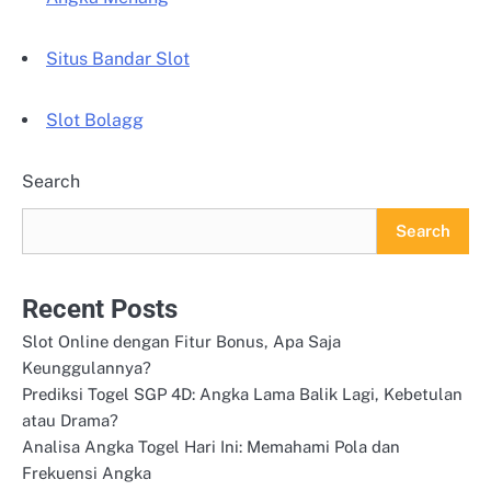
Situs Bandar Slot
Slot Bolagg
Search
Search
Recent Posts
Slot Online dengan Fitur Bonus, Apa Saja
Keunggulannya?
Prediksi Togel SGP 4D: Angka Lama Balik Lagi, Kebetulan
atau Drama?
Analisa Angka Togel Hari Ini: Memahami Pola dan
Frekuensi Angka