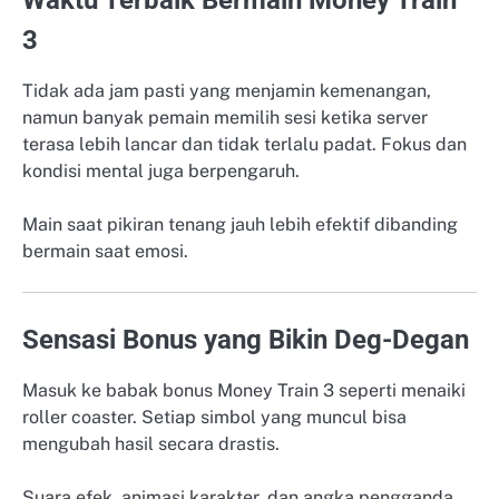
3
Tidak ada jam pasti yang menjamin kemenangan,
namun banyak pemain memilih sesi ketika server
terasa lebih lancar dan tidak terlalu padat. Fokus dan
kondisi mental juga berpengaruh.
Main saat pikiran tenang jauh lebih efektif dibanding
bermain saat emosi.
Sensasi Bonus yang Bikin Deg-Degan
Masuk ke babak bonus Money Train 3 seperti menaiki
roller coaster. Setiap simbol yang muncul bisa
mengubah hasil secara drastis.
Suara efek, animasi karakter, dan angka pengganda