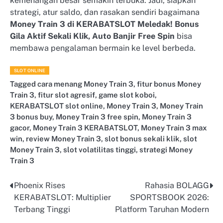
kemenangan besar semakin terbuka. Jadi, siapkan
strategi, atur saldo, dan rasakan sendiri bagaimana
Money Train 3 di KERABATSLOT Meledak! Bonus
Gila Aktif Sekali Klik, Auto Banjir Free Spin
bisa
membawa pengalaman bermain ke level berbeda.
SLOT ONLINE
Tagged
cara menang Money Train 3
,
fitur bonus Money
Train 3
,
fitur slot agresif
,
game slot koboi
,
KERABATSLOT slot online
,
Money Train 3
,
Money Train
3 bonus buy
,
Money Train 3 free spin
,
Money Train 3
gacor
,
Money Train 3 KERABATSLOT
,
Money Train 3 max
win
,
review Money Train 3
,
slot bonus sekali klik
,
slot
Money Train 3
,
slot volatilitas tinggi
,
strategi Money
Train 3
Phoenix Rises
Rahasia BOLAGG
Post
KERABATSLOT: Multiplier
SPORTSBOOK 2026:
navigation
Terbang Tinggi
Platform Taruhan Modern