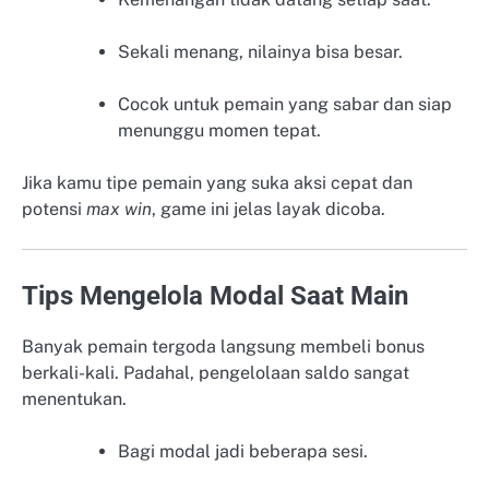
Sekali menang, nilainya bisa besar.
Cocok untuk pemain yang sabar dan siap
menunggu momen tepat.
Jika kamu tipe pemain yang suka aksi cepat dan
potensi
max win
, game ini jelas layak dicoba.
Tips Mengelola Modal Saat Main
Banyak pemain tergoda langsung membeli bonus
berkali-kali. Padahal, pengelolaan saldo sangat
menentukan.
Bagi modal jadi beberapa sesi.