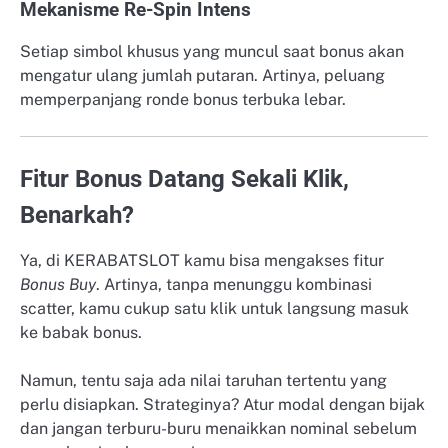
Mekanisme Re-Spin Intens
Setiap simbol khusus yang muncul saat bonus akan
mengatur ulang jumlah putaran. Artinya, peluang
memperpanjang ronde bonus terbuka lebar.
Fitur Bonus Datang Sekali Klik,
Benarkah?
Ya, di KERABATSLOT kamu bisa mengakses fitur
Bonus Buy
. Artinya, tanpa menunggu kombinasi
scatter, kamu cukup satu klik untuk langsung masuk
ke babak bonus.
Namun, tentu saja ada nilai taruhan tertentu yang
perlu disiapkan. Strateginya? Atur modal dengan bijak
dan jangan terburu-buru menaikkan nominal sebelum