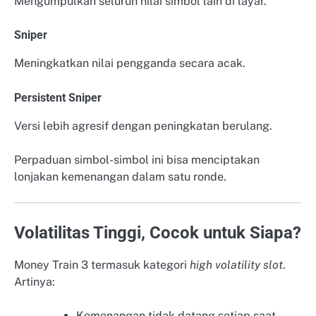
Mengumpulkan seluruh nilai simbol lain di layar.
Sniper
Meningkatkan nilai pengganda secara acak.
Persistent Sniper
Versi lebih agresif dengan peningkatan berulang.
Perpaduan simbol-simbol ini bisa menciptakan
lonjakan kemenangan dalam satu ronde.
Volatilitas Tinggi, Cocok untuk Siapa?
Money Train 3 termasuk kategori
high volatility slot
.
Artinya:
Kemenangan tidak datang setiap saat.