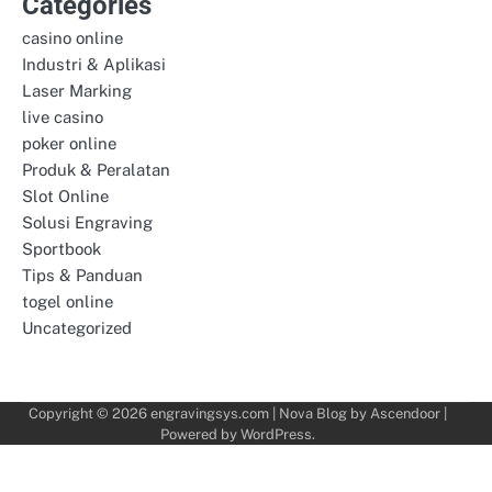
Categories
casino online
Industri & Aplikasi
Laser Marking
live casino
poker online
Produk & Peralatan
Slot Online
Solusi Engraving
Sportbook
Tips & Panduan
togel online
Uncategorized
Copyright © 2026
engravingsys.com
| Nova Blog by
Ascendoor
|
Powered by
WordPress
.