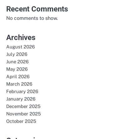
Recent Comments
No comments to show.
Archives
August 2026
July 2026
June 2026
May 2026
April 2026
March 2026
February 2026
January 2026
December 2025
November 2025
October 2025