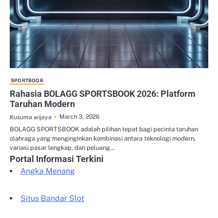
SPORTBOOK
Rahasia BOLAGG SPORTSBOOK 2026: Platform
Taruhan Modern
March 3, 2026
Kusuma wijaya
BOLAGG SPORTSBOOK adalah pilihan tepat bagi pecinta taruhan
olahraga yang menginginkan kombinasi antara teknologi modern,
variasi pasar lengkap, dan peluang…
Portal Informasi Terkini
Angka Menang
Situs Bandar Slot