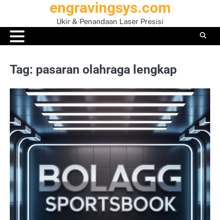
engravingsys.com
Skip
to
Ukir & Penandaan Laser Presisi
content
Tag:
pasaran olahraga lengkap