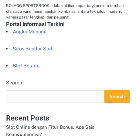
BOLAGG SPORTSBOOK adalah pilihan tepat bagi pecinta taruhan
olahraga yang menginginkan kombinasi antara teknologi modern,
variasi pasar lengkap, dan peluang…
Portal Informasi Terkini
Angka Menang
Situs Bandar Slot
Slot Bolagg
Search
Search
Recent Posts
Slot Online dengan Fitur Bonus, Apa Saja
Keunggulannya?