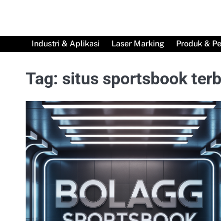
Skip
to
content
Industri & Aplikasi
Laser Marking
Produk & Pe
Tag:
situs sportsbook ter