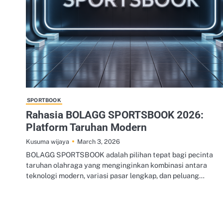
SPORTBOOK
Rahasia BOLAGG SPORTSBOOK 2026:
Platform Taruhan Modern
March 3, 2026
Kusuma wijaya
BOLAGG SPORTSBOOK adalah pilihan tepat bagi pecinta
taruhan olahraga yang menginginkan kombinasi antara
teknologi modern, variasi pasar lengkap, dan peluang…