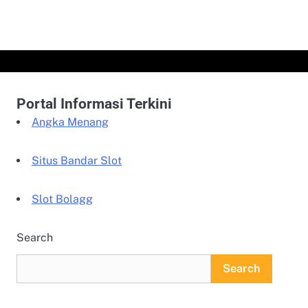
Portal Informasi Terkini
Angka Menang
Situs Bandar Slot
Slot Bolagg
Search
Search