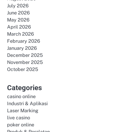
July 2026
June 2026
May 2026
April 2026
March 2026
February 2026
January 2026
December 2025
November 2025
October 2025
Categories
casino online
Industri & Aplikasi
Laser Marking
live casino
poker online
Produk & Peralatan