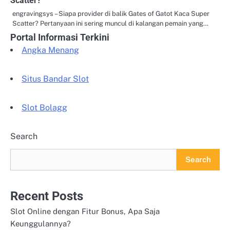
Scatter?
engravingsys – Siapa provider di balik Gates of Gatot Kaca Super
Scatter? Pertanyaan ini sering muncul di kalangan pemain yang…
Portal Informasi Terkini
Angka Menang
Situs Bandar Slot
Slot Bolagg
Search
Search
Recent Posts
Slot Online dengan Fitur Bonus, Apa Saja
Keunggulannya?