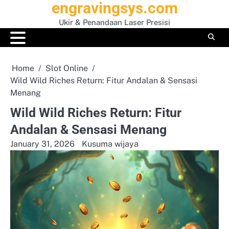
engravingsys.com
Skip
to
Ukir & Penandaan Laser Presisi
content
Home
Slot Online
Wild Wild Riches Return: Fitur Andalan & Sensasi
Menang
Wild Wild Riches Return: Fitur
Andalan & Sensasi Menang
January 31, 2026
Kusuma wijaya