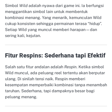
Simbol
Wild
adalah nyawa dari game ini. Ia berfungsi
menggantikan simbol lain untuk membentuk
kombinasi menang. Yang menarik, kemunculan Wild
cukup konsisten sehingga permainan terasa “hidup”.
Setiap Wild yang muncul memberi harapan—dan
sering kali, kejutan.
Fitur Respins: Sederhana tapi Efektif
Salah satu fitur andalan adalah
Respin
. Ketika simbol
Wild muncul, ada peluang reel tertentu akan berputar
ulang. Di sinilah tensi naik. Respin memberi
kesempatan memperbaiki kombinasi tanpa menambah
taruhan. Sederhana, tapi dampaknya besar bagi
peluang menang.