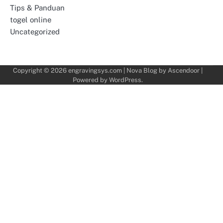
Tips & Panduan
togel online
Uncategorized
Copyright © 2026
engravingsys.com
| Nova Blog by
Ascendoor
|
Powered by
WordPress
.