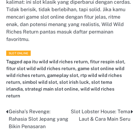
kalimat: ini slot klasik yang diperbarui dengan cerdas.
Tidak berisik, tidak berlebihan, tapi solid. Jika kamu
mencari game slot online dengan fitur jelas, ritme
enak, dan potensi menang yang realistis, Wild Wild
Riches Return pantas masuk daftar permainan
favoritmu.
SLOT ONLINE
Tagged
apa itu wild wild riches return
,
fitur respin slot
,
fitur slot wild wild riches return
,
game slot online wild
wild riches return
,
gameplay slot
,
rtp wild wild riches
return
,
simbol wild slot
,
slot irish luck
,
slot tema
irlandia
,
strategi main slot online
,
wild wild riches
return
Geisha’s Revenge:
Slot Lobster House: Tema
Post
Rahasia Slot Jepang yang
Laut & Cara Main Seru
navigation
Bikin Penasaran