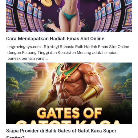
Cara Mendapatkan Hadiah Emas Slot Online
engravingsys.com – Strategi Rahasia Raih Hadiah Emas Slot Online
dengan Peluang Tinggi dan Konsisten Menang adalah impian
banyak pemain yang…
Siapa Provider di Balik Gates of Gatot Kaca Super