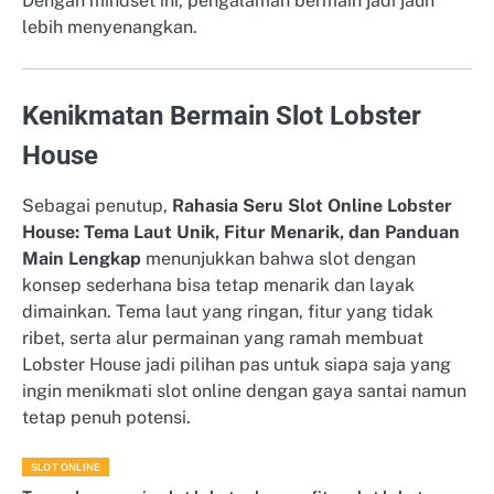
Dengan mindset ini, pengalaman bermain jadi jauh
lebih menyenangkan.
Kenikmatan Bermain Slot Lobster
House
Sebagai penutup,
Rahasia Seru Slot Online Lobster
House: Tema Laut Unik, Fitur Menarik, dan Panduan
Main Lengkap
menunjukkan bahwa slot dengan
konsep sederhana bisa tetap menarik dan layak
dimainkan. Tema laut yang ringan, fitur yang tidak
ribet, serta alur permainan yang ramah membuat
Lobster House jadi pilihan pas untuk siapa saja yang
ingin menikmati slot online dengan gaya santai namun
tetap penuh potensi.
SLOT ONLINE