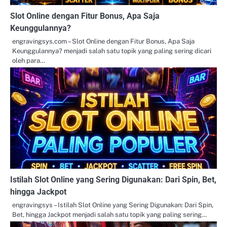
Slot Online dengan Fitur Bonus, Apa Saja
Keunggulannya?
engravingsys.com – Slot Online dengan Fitur Bonus, Apa Saja
Keunggulannya? menjadi salah satu topik yang paling sering dicari
oleh para…
Istilah Slot Online yang Sering Digunakan: Dari Spin, Bet,
hingga Jackpot
engravingsys – Istilah Slot Online yang Sering Digunakan: Dari Spin,
Bet, hingga Jackpot menjadi salah satu topik yang paling sering…