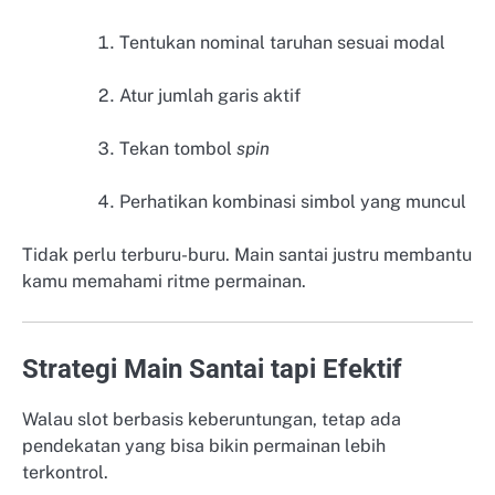
Tentukan nominal taruhan sesuai modal
Atur jumlah garis aktif
Tekan tombol
spin
Perhatikan kombinasi simbol yang muncul
Tidak perlu terburu-buru. Main santai justru membantu
kamu memahami ritme permainan.
Strategi Main Santai tapi Efektif
Walau slot berbasis keberuntungan, tetap ada
pendekatan yang bisa bikin permainan lebih
terkontrol.