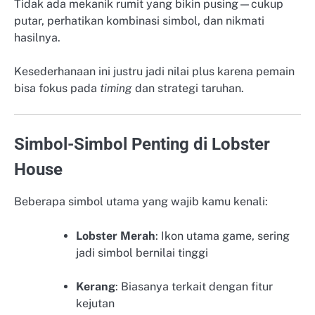
Tidak ada mekanik rumit yang bikin pusing—cukup
putar, perhatikan kombinasi simbol, dan nikmati
hasilnya.
Kesederhanaan ini justru jadi nilai plus karena pemain
bisa fokus pada
timing
dan strategi taruhan.
Simbol-Simbol Penting di Lobster
House
Beberapa simbol utama yang wajib kamu kenali:
Lobster Merah
: Ikon utama game, sering
jadi simbol bernilai tinggi
Kerang
: Biasanya terkait dengan fitur
kejutan