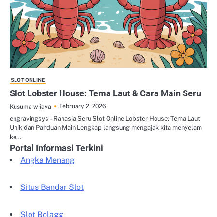
SLOT ONLINE
Slot Lobster House: Tema Laut & Cara Main Seru
February 2, 2026
Kusuma wijaya
engravingsys – Rahasia Seru Slot Online Lobster House: Tema Laut
Unik dan Panduan Main Lengkap langsung mengajak kita menyelam
ke…
Portal Informasi Terkini
Angka Menang
Situs Bandar Slot
Slot Bolagg