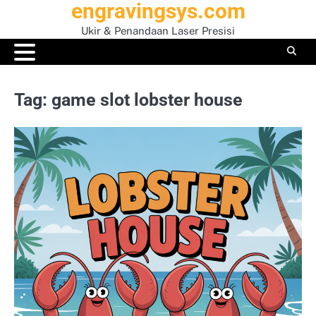
engravingsys.com
Skip
to
Ukir & Penandaan Laser Presisi
content
Tag:
game slot lobster house