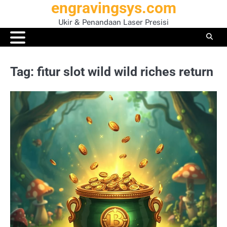
engravingsys.com
Skip
to
Ukir & Penandaan Laser Presisi
content
Tag:
fitur slot wild wild riches return