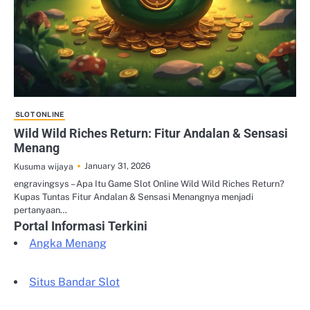
SLOT ONLINE
Wild Wild Riches Return: Fitur Andalan & Sensasi
Menang
January 31, 2026
Kusuma wijaya
engravingsys – Apa Itu Game Slot Online Wild Wild Riches Return?
Kupas Tuntas Fitur Andalan & Sensasi Menangnya menjadi
pertanyaan…
Portal Informasi Terkini
Angka Menang
Situs Bandar Slot