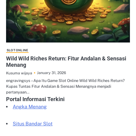
SLOT ONLINE
Wild Wild Riches Return: Fitur Andalan & Sensasi
Menang
January 31, 2026
Kusuma wijaya
engravingsys – Apa Itu Game Slot Online Wild Wild Riches Return?
Kupas Tuntas Fitur Andalan & Sensasi Menangnya menjadi
pertanyaan…
Portal Informasi Terkini
Angka Menang
Situs Bandar Slot