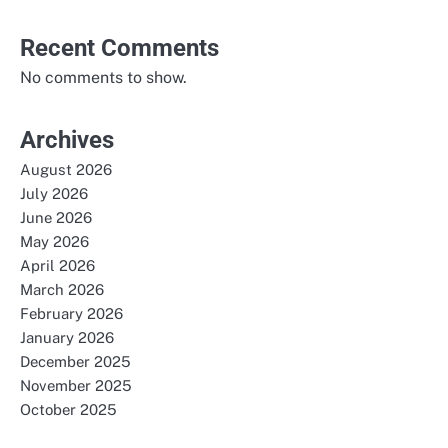
Recent Comments
No comments to show.
Archives
August 2026
July 2026
June 2026
May 2026
April 2026
March 2026
February 2026
January 2026
December 2025
November 2025
October 2025