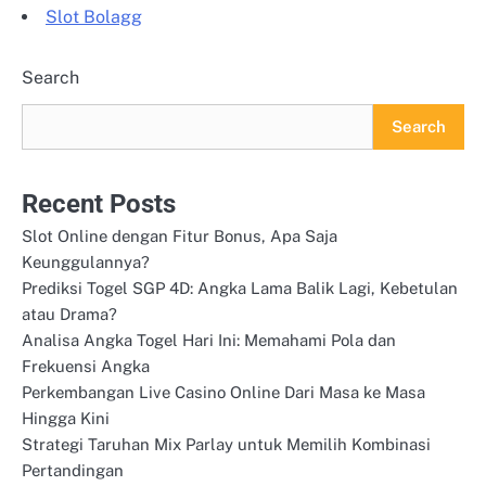
Slot Bolagg
Search
Search
Recent Posts
Slot Online dengan Fitur Bonus, Apa Saja
Keunggulannya?
Prediksi Togel SGP 4D: Angka Lama Balik Lagi, Kebetulan
atau Drama?
Analisa Angka Togel Hari Ini: Memahami Pola dan
Frekuensi Angka
Perkembangan Live Casino Online Dari Masa ke Masa
Hingga Kini
Strategi Taruhan Mix Parlay untuk Memilih Kombinasi
Pertandingan