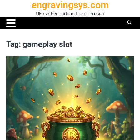
engravingsys.com
Skip
to
Ukir & Penandaan Laser Presisi
content
Tag:
gameplay slot