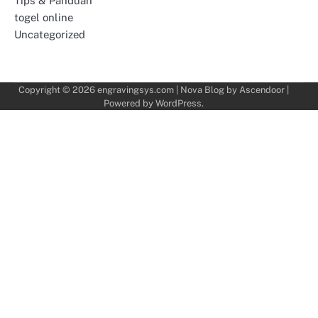
Tips & Panduan
togel online
Uncategorized
Copyright © 2026
engravingsys.com
| Nova Blog by
Ascendoor
|
Powered by
WordPress
.