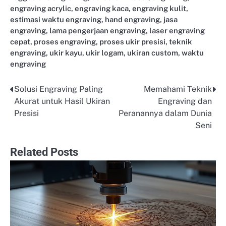
engraving acrylic
,
engraving kaca
,
engraving kulit
,
estimasi waktu engraving
,
hand engraving
,
jasa
engraving
,
lama pengerjaan engraving
,
laser engraving
cepat
,
proses engraving
,
proses ukir presisi
,
teknik
engraving
,
ukir kayu
,
ukir logam
,
ukiran custom
,
waktu
engraving
Solusi Engraving Paling
Memahami Teknik
Post
Akurat untuk Hasil Ukiran
Engraving dan
navigation
Presisi
Peranannya dalam Dunia
Seni
Related Posts