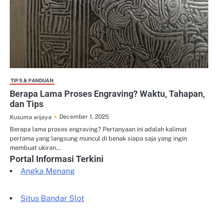
TIPS & PANDUAN
Berapa Lama Proses Engraving? Waktu, Tahapan,
dan Tips
December 1, 2025
Kusuma wijaya
Berapa lama proses engraving? Pertanyaan ini adalah kalimat
pertama yang langsung muncul di benak siapa saja yang ingin
membuat ukiran…
Portal Informasi Terkini
Angka Menang
Situs Bandar Slot