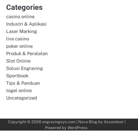
Categories
casino online
Industri & Aplikasi
Laser Marking
live casino
poker online
Produk & Peralatan
Slot Online
Solusi Engraving
Sportbook
Tips & Panduan
togel online
Uncategorized
Copyright © 2026
engravingsys.com
| Nova Blog by
Ascendoor
|
Powered by
WordPress
.