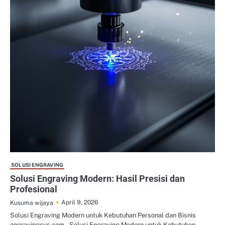
SOLUSI ENGRAVING
Solusi Engraving Modern: Hasil Presisi dan
Profesional
April 9, 2026
Kusuma wijaya
Solusi Engraving Modern untuk Kebutuhan Personal dan Bisnis
engravingsys.com – Solusi Engraving Modern untuk Kebutuhan