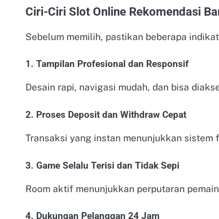
Ciri-Ciri Slot Online Rekomendasi B
Sebelum memilih, pastikan beberapa indikato
1. Tampilan Profesional dan Responsif
Desain rapi, navigasi mudah, dan bisa diak
2. Proses Deposit dan Withdraw Cepat
Transaksi yang instan menunjukkan sistem fi
3. Game Selalu Terisi dan Tidak Sepi
Room aktif menunjukkan perputaran pemain b
4. Dukungan Pelanggan 24 Jam