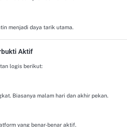
tin menjadi daya tarik utama.
bukti Aktif
an logis berikut:
gkat. Biasanya malam hari dan akhir pekan.
tform yang benar-benar aktif.