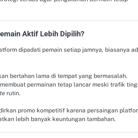
main Aktif Lebih Dipilih?
atform dipadati pemain setiap jamnya, biasanya a
akan bertahan lama di tempat yang bermasalah.
 membuat permainan tetap lancar meski trafik ting
te
rutin.
dirkan promo kompetitif karena persaingan platfo
atkan lebih banyak keuntungan tambahan.