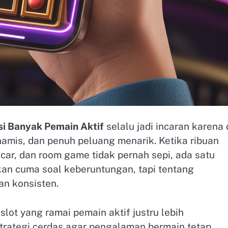
si Banyak Pemain Aktif
selalu jadi incaran karena 
namis, dan penuh peluang menarik. Ketika ribuan
ancar, dan room game tidak pernah sepi, ada satu
ukan cuma soal keberuntungan, tapi tentang
n konsisten.
 slot yang ramai pemain aktif justru lebih
strategi cerdas agar pengalaman bermain tetap