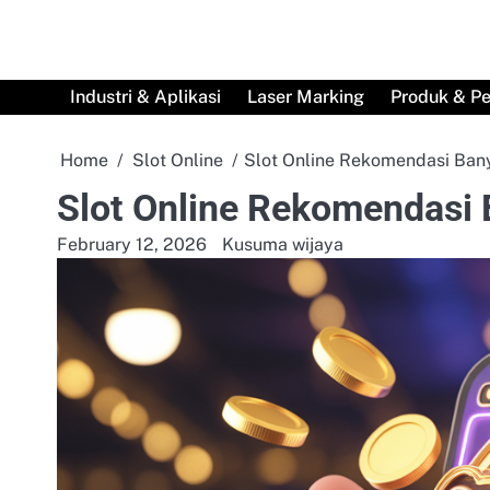
Skip
to
content
Industri & Aplikasi
Laser Marking
Produk & Pe
Home
Slot Online
Slot Online Rekomendasi Ban
Slot Online Rekomendasi 
February 12, 2026
Kusuma wijaya