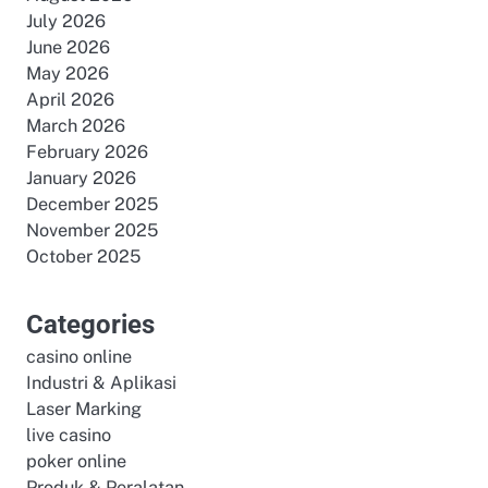
July 2026
June 2026
May 2026
April 2026
March 2026
February 2026
January 2026
December 2025
November 2025
October 2025
Categories
casino online
Industri & Aplikasi
Laser Marking
live casino
poker online
Produk & Peralatan