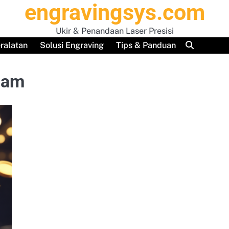
engravingsys.com
Ukir & Penandaan Laser Presisi
ralatan
Solusi Engraving
Tips & Panduan
 Jam