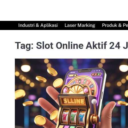
Skip
to
content
Industri & Aplikasi
Laser Marking
Produk & Pe
Tag:
Slot Online Aktif 24