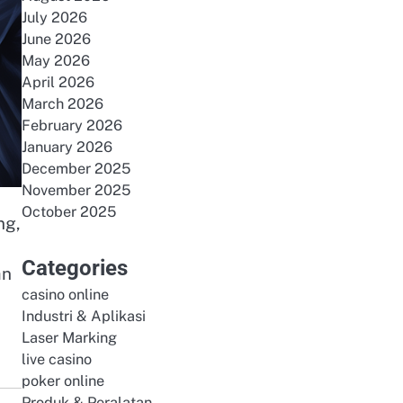
July 2026
June 2026
May 2026
April 2026
March 2026
February 2026
January 2026
December 2025
November 2025
October 2025
ng,
Categories
an
casino online
Industri & Aplikasi
Laser Marking
live casino
poker online
Produk & Peralatan