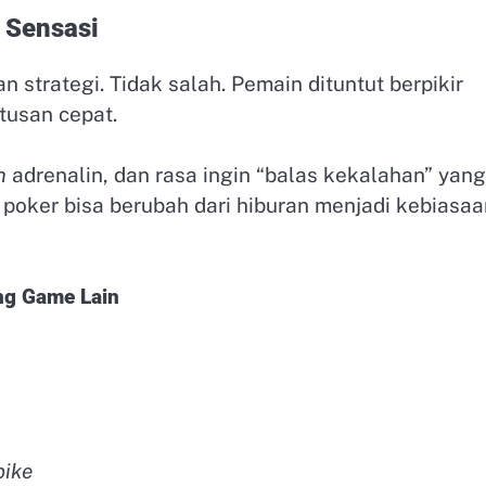
n Sensasi
 strategi. Tidak salah. Pemain dituntut berpikir
tusan cepat.
h
adrenalin, dan rasa ingin “balas kekalahan” yang
a poker bisa berubah dari hiburan menjadi kebiasaa
ng Game Lain
pike