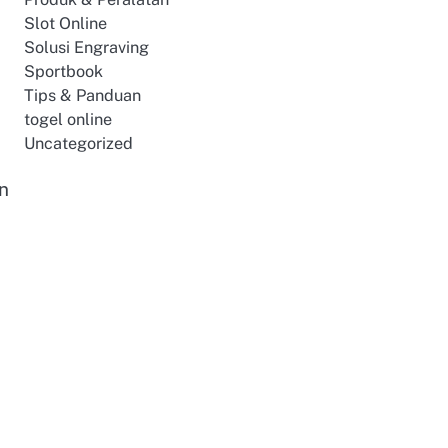
Slot Online
Solusi Engraving
Sportbook
Tips & Panduan
togel online
Uncategorized
n