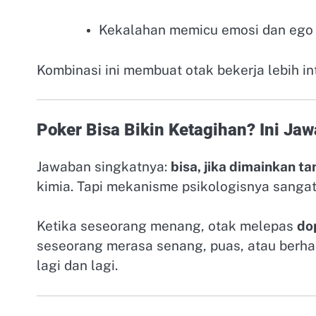
Kekalahan memicu emosi dan ego
Kombinasi ini membuat otak bekerja lebih i
Poker Bisa Bikin Ketagihan? Ini Ja
Jawaban singkatnya:
bisa, jika dimainkan ta
kimia. Tapi mekanisme psikologisnya sangat
Ketika seseorang menang, otak melepas
do
seseorang merasa senang, puas, atau berhas
lagi dan lagi.