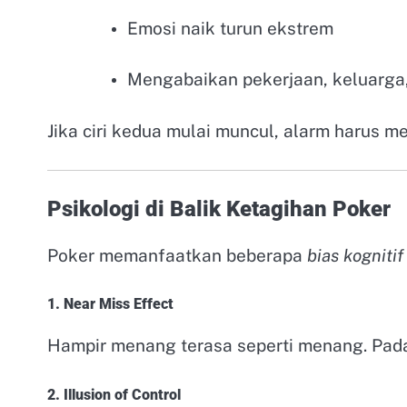
Emosi naik turun ekstrem
Mengabaikan pekerjaan, keluarga,
Jika ciri kedua mulai muncul, alarm harus m
Psikologi di Balik Ketagihan Poker
Poker memanfaatkan beberapa
bias kognitif
1. Near Miss Effect
Hampir menang terasa seperti menang. Pada
2. Illusion of Control