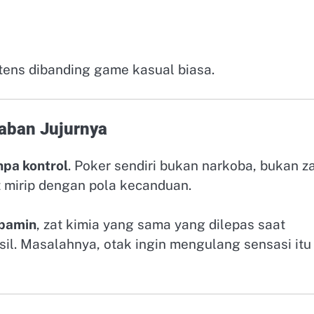
ntens dibanding game kasual biasa.
waban Jujurnya
npa kontrol
. Poker sendiri bukan narkoba, bukan z
 mirip dengan pola kecanduan.
pamin
, zat kimia yang sama yang dilepas saat
il. Masalahnya, otak ingin mengulang sensasi itu