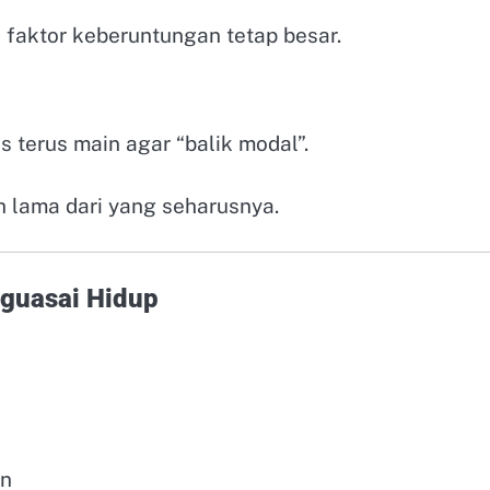
 faktor keberuntungan tetap besar.
 terus main agar “balik modal”.
h lama dari yang seharusnya.
guasai Hidup
an