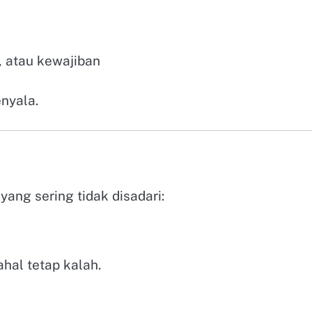
 atau kewajiban
enyala.
yang sering tidak disadari:
hal tetap kalah.