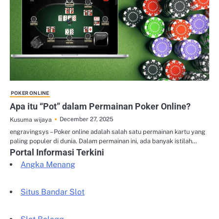
POKER ONLINE
Apa itu “Pot” dalam Permainan Poker Online?
December 27, 2025
Kusuma wijaya
engravingsys – Poker online adalah salah satu permainan kartu yang
paling populer di dunia. Dalam permainan ini, ada banyak istilah…
Portal Informasi Terkini
Angka Menang
Situs Bandar Slot