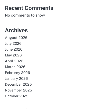
Recent Comments
No comments to show.
Archives
August 2026
July 2026
June 2026
May 2026
April 2026
March 2026
February 2026
January 2026
December 2025
November 2025
October 2025