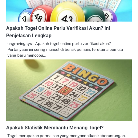
Apakah Togel Online Perlu Verifikasi Akun? Ini
Penjelasan Lengkap
engravingsys – Apakah togel online perlu verifikasi akun?
Pertanyaan ini sering muncul di benak pemain, terutama pemula
yang baru mencoba…
Apakah Statistik Membantu Menang Togel?
Togel merupakan permainan yang mengandalkan keberuntungan.