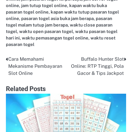
online
,
jam tutup togel online
,
kapan waktu buka
pasaran togel online
,
kapan waktu tutup pasaran togel
online
,
pasaran togel asia buka jam berapa
,
pasaran
togel malam tutup jam berapa
,
waktu close pasaran
togel
,
waktu open pasaran togel
,
waktu pasaran togel
hari ini
,
waktu pemasangan togel online
,
waktu reset
pasaran togel
Cara Memahami
Buffalo Hunter Slot
Post
Mekanisme Pembayaran
Online: RTP Tinggi, Pola
navigation
Slot Online
Gacor & Tips Jackpot
Related Posts