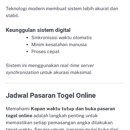
Teknologi modern membuat sistem lebih akurat dan
stabil.
Keunggulan sistem digital
Sinkronisasi waktu otomatis
Minim kesalahan manusia
Proses cepat
Sistem ini menggunakan
real-time server
synchronization
untuk akurasi maksimal.
Jadwal Pasaran Togel Online
Memahami
Kapan waktu tutup dan buka pasaran
togel online
adalah langkah penting untuk
memastikan setiap pemasangan angka dilakukan
tepat waktu. Secara umum, pasaran mulai buka dari