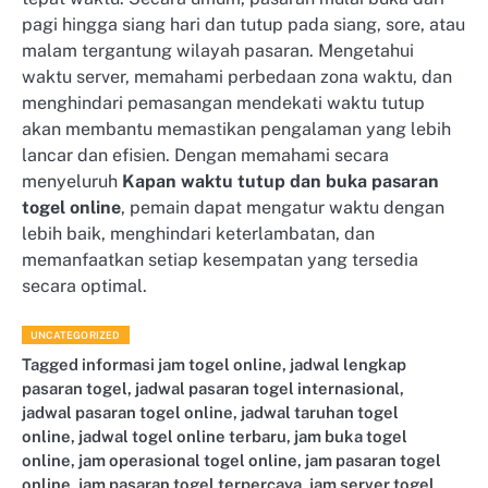
pagi hingga siang hari dan tutup pada siang, sore, atau
malam tergantung wilayah pasaran. Mengetahui
waktu server, memahami perbedaan zona waktu, dan
menghindari pemasangan mendekati waktu tutup
akan membantu memastikan pengalaman yang lebih
lancar dan efisien. Dengan memahami secara
menyeluruh
Kapan waktu tutup dan buka pasaran
togel online
, pemain dapat mengatur waktu dengan
lebih baik, menghindari keterlambatan, dan
memanfaatkan setiap kesempatan yang tersedia
secara optimal.
UNCATEGORIZED
Tagged
informasi jam togel online
,
jadwal lengkap
pasaran togel
,
jadwal pasaran togel internasional
,
jadwal pasaran togel online
,
jadwal taruhan togel
online
,
jadwal togel online terbaru
,
jam buka togel
online
,
jam operasional togel online
,
jam pasaran togel
online
,
jam pasaran togel terpercaya
,
jam server togel