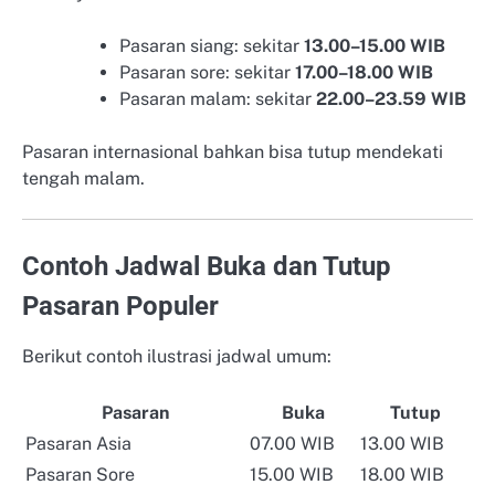
Pasaran siang: sekitar
13.00–15.00 WIB
Pasaran sore: sekitar
17.00–18.00 WIB
Pasaran malam: sekitar
22.00–23.59 WIB
Pasaran internasional bahkan bisa tutup mendekati
tengah malam.
Contoh Jadwal Buka dan Tutup
Pasaran Populer
Berikut contoh ilustrasi jadwal umum:
Pasaran
Buka
Tutup
Pasaran Asia
07.00 WIB
13.00 WIB
Pasaran Sore
15.00 WIB
18.00 WIB