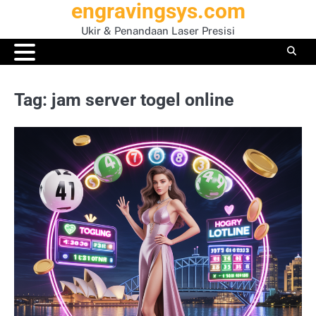
engravingsys.com
Skip
to
Ukir & Penandaan Laser Presisi
content
Tag:
jam server togel online