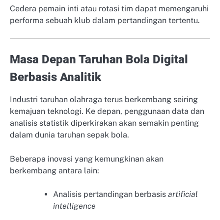
Cedera pemain inti atau rotasi tim dapat memengaruhi
performa sebuah klub dalam pertandingan tertentu.
Masa Depan Taruhan Bola Digital
Berbasis Analitik
Industri taruhan olahraga terus berkembang seiring
kemajuan teknologi. Ke depan, penggunaan data dan
analisis statistik diperkirakan akan semakin penting
dalam dunia taruhan sepak bola.
Beberapa inovasi yang kemungkinan akan
berkembang antara lain:
Analisis pertandingan berbasis
artificial
intelligence