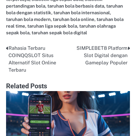
pertandingan bola
,
taruhan bola berbasis data
,
taruhan
bola dengan statistik
,
taruhan bola internasional
,
taruhan bola modern
,
taruhan bola online
,
taruhan bola
real time
,
taruhan liga sepak bola
,
taruhan olahraga
sepak bola
,
taruhan sepak bola digital
Rahasia Terbaru
SIMPLEBET8 Platform
Post
COINQQSLOT Situs
Slot Digital dengan
navigation
Alternatif Slot Online
Gameplay Populer
Terbaru
Related Posts