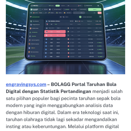
engravingsys.com
– BOLAGG Portal Taruhan Bola
Digital dengan Statistik Pertandingan
menjadi salah
satu pilihan populer bagi pecinta taruhan sepak bola
modern yang ingin menggabungkan analisis data
dengan hiburan digital. Dalam era teknologi saat ini,
taruhan olahraga tidak lagi sekadar mengandalkan
insting atau keberuntungan. Melalui platform digital