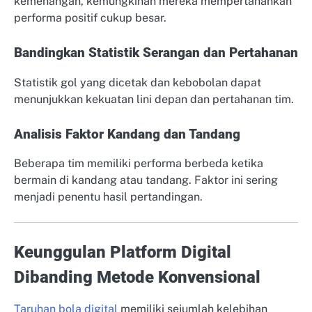
kemenangan, kemungkinan mereka mempertahankan
performa positif cukup besar.
Bandingkan Statistik Serangan dan Pertahanan
Statistik gol yang dicetak dan kebobolan dapat
menunjukkan kekuatan lini depan dan pertahanan tim.
Analisis Faktor Kandang dan Tandang
Beberapa tim memiliki performa berbeda ketika
bermain di kandang atau tandang. Faktor ini sering
menjadi penentu hasil pertandingan.
Keunggulan Platform Digital
Dibanding Metode Konvensional
Taruhan bola digital
memiliki sejumlah kelebihan