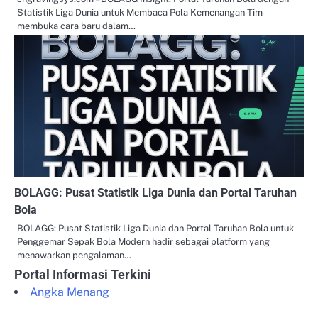
Statistik Liga Dunia untuk Membaca Pola Kemenangan Tim
membuka cara baru dalam…
BOLAGG: Pusat Statistik Liga Dunia dan Portal Taruhan
Bola
BOLAGG: Pusat Statistik Liga Dunia dan Portal Taruhan Bola untuk
Penggemar Sepak Bola Modern hadir sebagai platform yang
menawarkan pengalaman…
Portal Informasi Terkini
Angka Menang