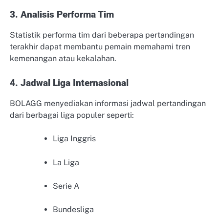
3. Analisis Performa Tim
Statistik performa tim dari beberapa pertandingan
terakhir dapat membantu pemain memahami tren
kemenangan atau kekalahan.
4. Jadwal Liga Internasional
BOLAGG menyediakan informasi jadwal pertandingan
dari berbagai liga populer seperti:
Liga Inggris
La Liga
Serie A
Bundesliga