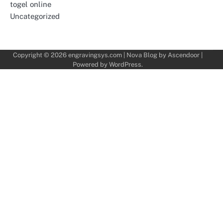
togel online
Uncategorized
Copyright © 2026
engravingsys.com
| Nova Blog by
Ascendoor
|
Powered by
WordPress
.