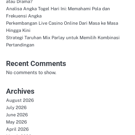
atau Drama?
Analisa Angka Togel Hari Ini: Memahami Pola dan
Frekuensi Angka
Perkembangan Live Casino Online Dari Masa ke Masa
Hingga Kini
Strategi Taruhan Mix Parlay untuk Memilih Kombinasi
Pertandingan
Recent Comments
No comments to show.
Archives
August 2026
July 2026
June 2026
May 2026
April 2026