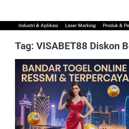
Skip
to
content
Industri & Aplikasi
Laser Marking
Produk & Pe
Tag:
VISABET88 Diskon B