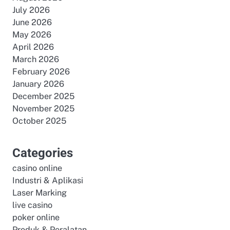
July 2026
June 2026
May 2026
April 2026
March 2026
February 2026
January 2026
December 2025
November 2025
October 2025
Categories
casino online
Industri & Aplikasi
Laser Marking
live casino
poker online
Produk & Peralatan