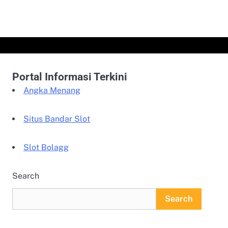
Portal Informasi Terkini
Angka Menang
Situs Bandar Slot
Slot Bolagg
Search
Search