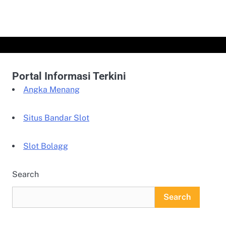
Portal Informasi Terkini
Angka Menang
Situs Bandar Slot
Slot Bolagg
Search
Search