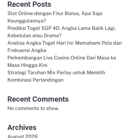
Recent Posts
Slot Online dengan Fitur Bonus, Apa Saja
Keunggulannya?
Prediksi Togel SGP 4D: Angka Lama Balik Lagi,
Kebetulan atau Drama?
Analisa Angka Togel Hari Ini: Memahami Pola dan
Frekuensi Angka
Perkembangan Live Casino Online Dari Masa ke
Masa Hingga Kini
Strategi Taruhan Mix Parlay untuk Memilih
Kombinasi Pertandingan
Recent Comments
No comments to show.
Archives
August 2026