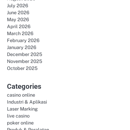
July 2026
June 2026
May 2026
April 2026
March 2026
February 2026
January 2026
December 2025
November 2025
October 2025
Categories
casino online
Industri & Aplikasi
Laser Marking
live casino
poker online
Produk & Peralatan