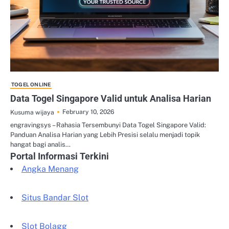
TOGEL ONLINE
Data Togel Singapore Valid untuk Analisa Harian
February 10, 2026
Kusuma wijaya
engravingsys – Rahasia Tersembunyi Data Togel Singapore Valid:
Panduan Analisa Harian yang Lebih Presisi selalu menjadi topik
hangat bagi analis…
Portal Informasi Terkini
Angka Menang
Situs Bandar Slot
Slot Bolagg