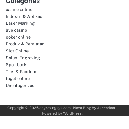
Categories
casino online
Industri & Aplikasi
Laser Marking
live casino
poker online
Produk & Peralatan
Slot Online
Solusi Engraving
Sportbook
Tips & Panduan
togel online
Uncategorized
Copyright © 2026
engravingsys.com
| Nova Blog by
Ascendoor
|
Powered by
WordPress
.