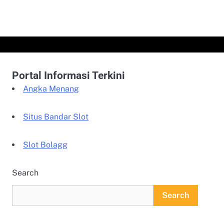
Portal Informasi Terkini
Angka Menang
Situs Bandar Slot
Slot Bolagg
Search
Search