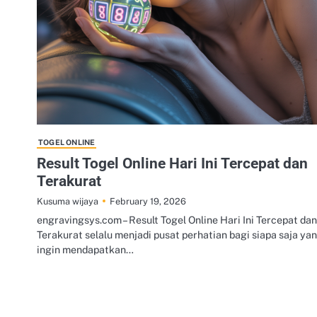
TOGEL ONLINE
Result Togel Online Hari Ini Tercepat dan
Terakurat
February 19, 2026
Kusuma wijaya
engravingsys.com – Result Togel Online Hari Ini Tercepat dan
Terakurat selalu menjadi pusat perhatian bagi siapa saja ya
ingin mendapatkan…